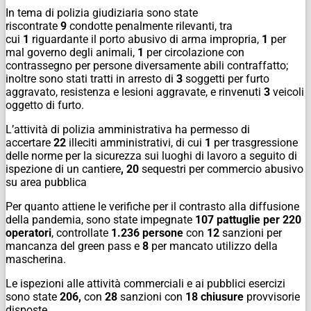
In tema di polizia giudiziaria sono state
riscontrate
9
condotte penalmente rilevanti, tra
cui
1
riguardante il porto abusivo di arma impropria,
1
per
mal governo degli animali,
1
per circolazione con
contrassegno per persone diversamente abili contraffatto;
inoltre sono stati tratti in arresto di
3
soggetti per furto
aggravato, resistenza e lesioni aggravate, e rinvenuti
3
veicoli
oggetto di furto.
L’attività di polizia amministrativa ha permesso di
accertare
22
illeciti amministrativi,
di cui
1
per trasgressione
delle norme per la sicurezza sui luoghi di lavoro a seguito di
ispezione di un cantiere
, 20
sequestri per commercio abusivo
su area pubblica
Per quanto attiene le verifiche per il contrasto alla diffusione
della pandemia, sono state impegnate
107 pattuglie per
220
operatori
, controllate
1.236 persone
con
12
sanzioni per
mancanza del green pass e
8
per mancato utilizzo della
mascherina.
Le ispezioni alle attività commerciali e ai pubblici esercizi
sono state
206,
con
28
sanzioni con
18 chiusure
provvisorie
disposte.