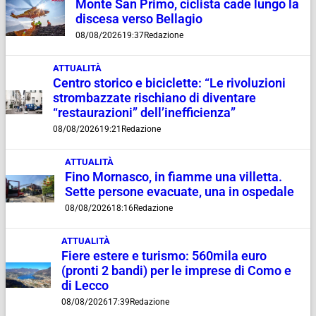
Monte San Primo, ciclista cade lungo la
discesa verso Bellagio
08/08/2026
19:37
Redazione
ATTUALITÀ
Centro storico e biciclette: “Le rivoluzioni
strombazzate rischiano di diventare
“restaurazioni” dell’inefficienza”
08/08/2026
19:21
Redazione
ATTUALITÀ
Fino Mornasco, in fiamme una villetta.
Sette persone evacuate, una in ospedale
08/08/2026
18:16
Redazione
ATTUALITÀ
Fiere estere e turismo: 560mila euro
(pronti 2 bandi) per le imprese di Como e
di Lecco
08/08/2026
17:39
Redazione