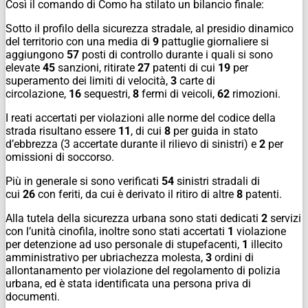
Così il comando di Como ha stilato un bilancio finale:
Sotto il profilo della sicurezza stradale, al presidio dinamico
del territorio con una media di
9
pattuglie giornaliere si
aggiungono
57
posti di controllo durante i quali si sono
elevate
45
sanzioni, ritirate
27
patenti
di cui
19
per
superamento dei limiti di velocità,
3
carte di
circolazione,
16
sequestri,
8
fermi di veicoli,
62
rimozioni.
I reati accertati per violazioni alle norme del codice della
strada risultano essere
11
, di cui
8
per guida in stato
d’ebbrezza (3 accertate durante il rilievo di sinistri) e
2
per
omissioni di soccorso.
Più in generale si sono verificati
54
sinistri stradali di
cui
26
con feriti, da cui è derivato il ritiro di altre
8
patenti.
Alla tutela della sicurezza urbana sono stati dedicati
2
servizi
con l’unità cinofila, inoltre sono stati accertati
1
violazione
per detenzione ad uso personale di stupefacenti,
1
illecito
amministrativo per ubriachezza molesta,
3
ordini di
allontanamento per violazione del regolamento di polizia
urbana, ed è stata identificata una persona priva di
documenti.