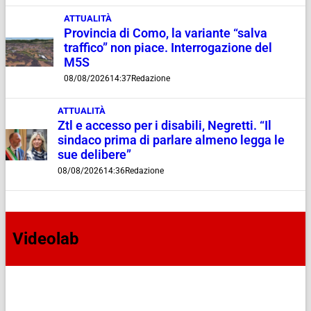
ATTUALITÀ
Provincia di Como, la variante “salva
traffico” non piace. Interrogazione del
M5S
08/08/2026
14:37
Redazione
ATTUALITÀ
Ztl e accesso per i disabili, Negretti. “Il
sindaco prima di parlare almeno legga le
sue delibere”
08/08/2026
14:36
Redazione
Videolab