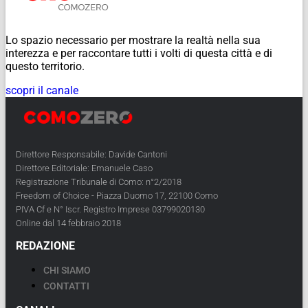
Lo spazio necessario per mostrare la realtà nella sua
interezza e per raccontare tutti i volti di questa città e di
questo territorio.
scopri il canale
Direttore Responsabile: Davide Cantoni
Direttore Editoriale: Emanuele Caso
Registrazione Tribunale di Como: n°2/2018
Freedom of Choice - Piazza Duomo 17, 22100 Como
PIVA Cf e N° Iscr. Registro Imprese 03799020130
Online dal 14 febbraio 2018
REDAZIONE
CHI SIAMO
CONTATTI