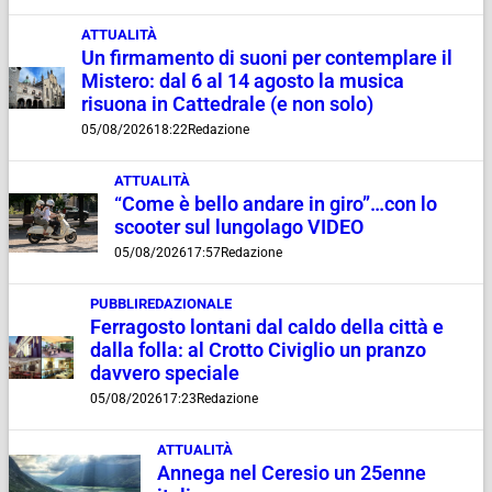
ATTUALITÀ
Un firmamento di suoni per contemplare il
Mistero: dal 6 al 14 agosto la musica
risuona in Cattedrale (e non solo)
05/08/2026
18:22
Redazione
ATTUALITÀ
“Come è bello andare in giro”…con lo
scooter sul lungolago VIDEO
05/08/2026
17:57
Redazione
PUBBLIREDAZIONALE
Ferragosto lontani dal caldo della città e
dalla folla: al Crotto Civiglio un pranzo
davvero speciale
05/08/2026
17:23
Redazione
ATTUALITÀ
Annega nel Ceresio un 25enne