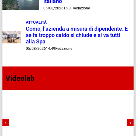
italiano
05/08/2026
15:01
Redazione
ATTUALITÀ
Como, l’azienda a misura di dipendente. E
se fa troppo caldo si chiude e si va tutti
alla Spa
05/08/2026
14:49
Redazione
Videolab
‹
›