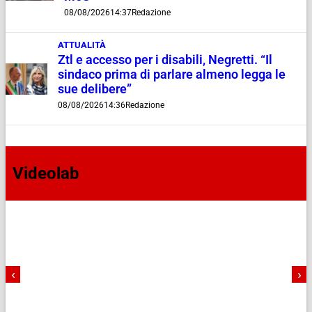
08/08/2026
14:37
Redazione
ATTUALITÀ
Ztl e accesso per i disabili, Negretti. “Il
sindaco prima di parlare almeno legga le
sue delibere”
08/08/2026
14:36
Redazione
Videolab
‹
›