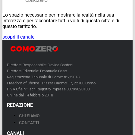
Lo spazio necessario per mostrare la realtà nella sua
interezza e per raccontare tutti i volti di questa città e di
questo territorio.
scopri il canale
Direttore Responsabile: Davide Cantoni
Direttore Editoriale: Emanuele Caso
Registrazione Tribunale di Como: n°2/2018
Freedom of Choice - Piazza Duomo 17, 22100 Como
PIVA Cf e N° Iscr. Registro Imprese 03799020130
Online dal 14 febbraio 2018
REDAZIONE
CHI SIAMO
CONTATTI
CANALI