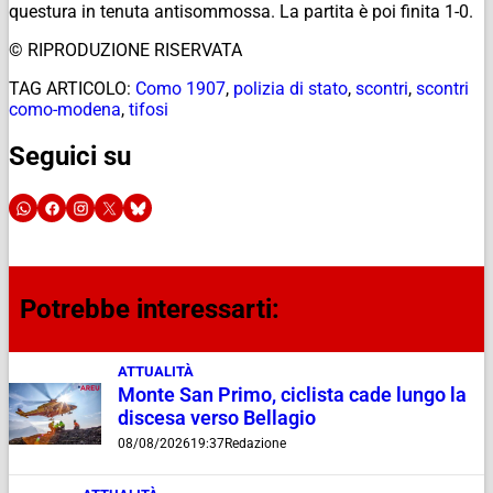
questura in tenuta antisommossa. La partita è poi finita 1-0.
© RIPRODUZIONE RISERVATA
TAG ARTICOLO:
Como 1907
,
polizia di stato
,
scontri
,
scontri
como-modena
,
tifosi
Seguici su
Potrebbe interessarti:
ATTUALITÀ
Monte San Primo, ciclista cade lungo la
discesa verso Bellagio
08/08/2026
19:37
Redazione