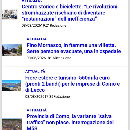
ATTUALITÀ
Centro storico e biciclette: “Le rivoluzioni
strombazzate rischiano di diventare
“restaurazioni” dell’inefficienza”
08/08/2026
19:21
Redazione
ATTUALITÀ
Fino Mornasco, in fiamme una villetta.
Sette persone evacuate, una in ospedale
08/08/2026
18:16
Redazione
ATTUALITÀ
Fiere estere e turismo: 560mila euro
(pronti 2 bandi) per le imprese di Como e
di Lecco
08/08/2026
17:39
Redazione
ATTUALITÀ
Provincia di Como, la variante “salva
traffico” non piace. Interrogazione del
M5S