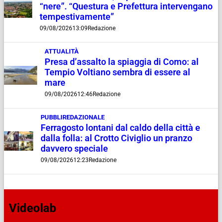
“nere”. “Questura e Prefettura intervengano
tempestivamente”
09/08/2026
13:09
Redazione
ATTUALITÀ
Presa d’assalto la spiaggia di Como: al
Tempio Voltiano sembra di essere al
mare
09/08/2026
12:46
Redazione
PUBBLIREDAZIONALE
Ferragosto lontani dal caldo della città e
dalla folla: al Crotto Civiglio un pranzo
davvero speciale
09/08/2026
12:23
Redazione
Videolab