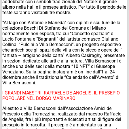
addobbate con i simboli tradizionali del Natale: il grande
albero nella hall e il presepe artistico. Per tutto il periodo delle
feste saranno visitabili tre mostre.
“
Al lago con Antonio e Marieda” con dipinti e sculture della
collezione Boschi Di Stefano del Comune di Milano
normalmente non esposti, tra cui “Concetto spaziale” di
Lucio Fontana e “Bagnanti” dell’artista comasco Giuliano
Collina. “Pulcini a Villa Bernasconi”, un progetto espositivo
che arricchisce gli spazi della villa con le piccole opere dell’
“artista – artigiano della carta” Alberto Casiraghy, presentate
in sezioni dedicate alle arti e alla natura. Villa Bernasconi è
anche una delle sedi della mostra “10 NFT” di Giuseppe
Veneziano. Sulla pagina instagram è on line dall’1 al 24
dicembre anche il tradizionale “Calendario dell’Avvento” di
Villa Bernasconi.
I GRANDI MAESTRI. RAFFAELE DE ANGELIS. IL PRESEPIO
POPOLARE NEL BORGO MARINARO
Allestito a Villa Bernasconi dall’Associazione Amici del
Presepio della Tremezzina, realizzato dal maestro Raffaele
de Angelis, fra i più importanti e ricercati artisti di figure del
presepio in terracotta. Il presepio è ambientato su una