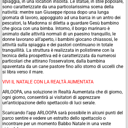
spiaggia, in una location insolita. Le statue, in stile popolare,
sono caratterizzate da una particolarissima scena della
natività: mentre san Giuseppe riposa dopo una lunga
giornata di lavoro, appoggiato ad una barca in un antro dei
pescatori, la Madonna si diletta a guardare Gesù bambino
che gioca con una bimba. Intorno, il borgo marinaro è
animato dalle attività normali di un paesino tranquillo, le
donne lavorano all’aperto, i bambini giocano chiassosi, le
attività sulla spiaggia e dei pastori continuano in totale
tranquillità. La struttura è realizzata in polistirene con la
tecnica della prospettiva ed è caratterizzata da numerosi
particolari che attirano l’osservatore, dalla bambina
spaventata da un cane pastore fino allo storno di uccelli che
si libra verso il mare.
VIVI IL NATALE CON LA REALTÀ AUMENTATA
ARLOOPA, una soluzione in Realtà Aumentata che di giorno,
ogni giorno, consentirà ai visitatori di apprezzare
un’anticipazione dello spettacolo di luci serale.
Scaricando l’app ARLOOPA sarà possibile in alcuni punti del
parco sentire e vedere un estratto dello spettacolo o
incontrare per un momento Babbo Natale in una veste