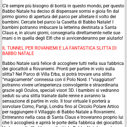
C’è sempre più bisogno di bontà in questo mondo, per questo
Babbo Natale ha deciso di dispensare sorrisi e gioia fin dal
primo giorno di apertura del parco per allietare il volto dei
bambini. Cercate bel parco la Casetta di Babbo Natale! I
bambini potranno imbucare la letterina destinata a Santa
Claus e, in alcuni giorni, consegnarla direttamente nelle sue
mani o in quella degli Elfi che si avvicenderanno per aiutarlo!
IL TUNNEL PER ROVANIEMI E LA FANTASTICA SLITTA DI
BABBO NATALE
Babbo Natale sarà felice di accogliere tutti nella sua fabbrica
dei giocattoli a Rovaniemi. Pronti per partire in volo sulla
slitta? Nel Parco di Villa Erba, si potrà trovare una slitta
“magicamente” connessa con il Polo Nord. I “viaggiatori”
potranno vivere un’esperienza coinvolgente e straordinaria
grazie agli Oculos, speciali visori 3D. I bambini si vedranno
seduti su una slitta trainate dalle renne e avranno la
sensazione di partire in volo. Il tour virtuale li porterà a
sorvolare Como, Parigi, Londra fino al Circolo Polare Artico
per raggiungere il Villaggio di Babbo Natale a Rovaniemi.
Entreranno nella casa di Santa Claus e troveranno proprio lui
che li accoglierà e aprirà le porte della fabbrica dei giocattoli.