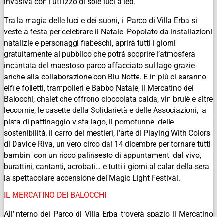
invasiva con l’utilizzo di sole luci a led.
Tra la magia delle luci e dei suoni, il Parco di Villa Erba si
veste a festa per celebrare il Natale. Popolato da installazioni
natalizie e personaggi fiabeschi, aprirà tutti i giorni
gratuitamente al pubblico che potrà scoprire l’atmosfera
incantata del maestoso parco affacciato sul lago grazie
anche alla collaborazione con Blu Notte. E in più ci saranno
elfi e folletti, trampolieri e Babbo Natale, il Mercatino dei
Balocchi, chalet che offrono cioccolata calda, vin brulè e altre
leccornie, le casette della Solidarietà e delle Associazioni, la
pista di pattinaggio vista lago, il pomotunnel delle
sostenibilità, il carro dei mestieri, l’arte di Playing With Colors
di Davide Riva, un vero circo dal 14 dicembre per tornare tutti
bambini con un ricco palinsesto di appuntamenti dal vivo,
burattini, cantanti, acrobati… e tutti i giorni al calar della sera
la spettacolare accensione del Magic Light Festival.
IL MERCATINO DEI BALOCCHI
All’interno del Parco di Villa Erba troverà spazio il Mercatino