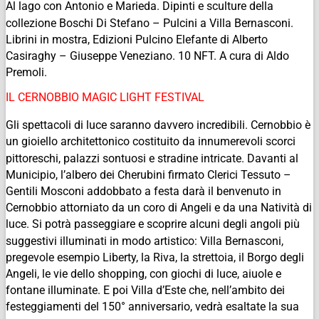
Al lago con Antonio e Marieda. Dipinti e sculture della
collezione Boschi Di Stefano – Pulcini a Villa Bernasconi.
Librini in mostra, Edizioni Pulcino Elefante di Alberto
Casiraghy – Giuseppe Veneziano. 10 NFT. A cura di Aldo
Premoli.
IL CERNOBBIO MAGIC LIGHT FESTIVAL
Gli spettacoli di luce saranno davvero incredibili. Cernobbio è
un gioiello architettonico costituito da innumerevoli scorci
pittoreschi, palazzi sontuosi e stradine intricate. Davanti al
Municipio, l’albero dei Cherubini firmato Clerici Tessuto –
Gentili Mosconi addobbato a festa darà il benvenuto in
Cernobbio attorniato da un coro di Angeli e da una Natività di
luce. Si potrà passeggiare e scoprire alcuni degli angoli più
suggestivi illuminati in modo artistico: Villa Bernasconi,
pregevole esempio Liberty, la Riva, la strettoia, il Borgo degli
Angeli, le vie dello shopping, con giochi di luce, aiuole e
fontane illuminate. E poi Villa d’Este che, nell’ambito dei
festeggiamenti del 150° anniversario, vedrà esaltate la sua