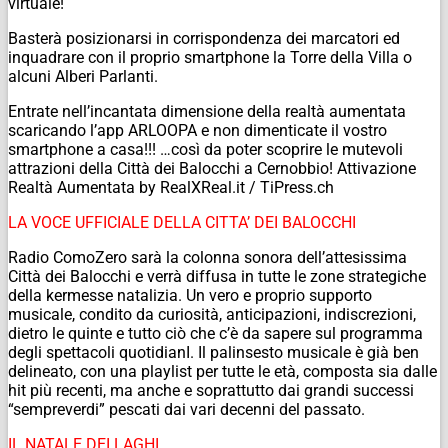
virtuale!
Basterà posizionarsi in corrispondenza dei marcatori ed
inquadrare con il proprio smartphone la Torre della Villa o
alcuni Alberi Parlanti.
Entrate nell’incantata dimensione della realtà aumentata
scaricando l’app ARLOOPA e non dimenticate il vostro
smartphone a casa!!! …così da poter scoprire le mutevoli
attrazioni della Città dei Balocchi a Cernobbio!
Attivazione
Realtà Aumentata by RealXReal.it / TiPress.ch
LA VOCE UFFICIALE DELLA CITTA’ DEI BALOCCHI
Radio ComoZero sarà la colonna sonora dell’attesissima
Città dei Balocchi e verrà diffusa in tutte le zone strategiche
della kermesse natalizia. Un vero e proprio supporto
musicale, condito da curiosità, anticipazioni, indiscrezioni,
dietro le quinte e tutto ciò che c’è da sapere sul programma
degli spettacoli quotidianI. Il palinsesto musicale è già ben
delineato, con una playlist per tutte le età, composta sia dalle
hit più recenti, ma anche e soprattutto dai grandi successi
“sempreverdi” pescati dai vari decenni del passato.
IL NATALE DEI LAGHI