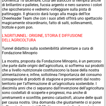
Domenica 18 dicembre, Città dei Balocchi si riempirà anche
di brillantini e palletes, fucsia argento e nero saranno i colori
che spiccheranno e vedremo volteggiare sulla pista di
pattinaggio. Il ghiaccio darà luogo alla magia dell’Ice
Cheerleader Team che con i suoi atleti offrirà uno spettacolo
magicamente straordinario, fatto di salti, sollevamenti,
trottole e pom pon.
L’AGRITUNNEL: ORIGINE, STORIA E DIFFUSIONE
DELL’AGRICOLTURA
Tunnel didattico sulla sostenibilità alimentare a cura di
Fondazione Minoprio
La mostra, proposta da Fondazione Minoprio, è un percorso
che parte dalle origini dell’agricoltura, si sofferma sui prodotti
che a livello nutrizionale costituiscono la base della nostra
alimentazione e, infine, sottolinea l’importanza del consumo
consapevole di prodotti di stagione e provenienti dal nostro
territorio per l’affermazione di un’agricoltura sostenibile. I
diecimila anni che ci separano dall’invenzione dell’agricoltura
sono costellati di scoperte e progressi, ma anche di
arretramenti e sconfitte, persino catastroﬁ, alcune delle quali
per causa nostra. Una domanda che giustamente ci si pone