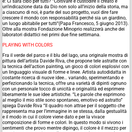
è: Ci sarà cibo per tutti? “Coltivare e custodire il creato è
un’indicazione data da Dio non solo all’inizio della storia, ma
a ciascuno di noi, è parte del suo progetto, vuol dire fare
crescere il mondo con responsabilità perché sia un giardino,
un luogo abitabile per tutti“(Papa Francesco, 5 giugno 2013).
Oltre alla mostra Fondazione Minoprio realizzerà anche dei
laboratori didattici nei primi due fine settimana.
PLAYING WITH COLORS
Fra il verde del parco e il blu del lago, una originale mostra di
pittura dell’artista Davide Riva, che propone tele astratte con
la tecnica dell’action painting, un gioco di colori esplosivi con
un linguaggio visuale di forme e linee. Artista autodidatta in
costante ricerca di nuove idee… variando, sperimentando e
perfezionando la tecnica, offre una varietà di dipinti ognuno
con un personale tocco di unicità e originalità ed esprimere
liberamente le sue idee artistiche. “Le parole che esprimono
al meglio il mio stile sono spontaneo, emotivo ed astratto”
spiega Davide Riva “Il quadro non attrae per il soggetto che
rappresenta ma per l’immagine in se stessa, dalla gestualità
e il modo in cui il colore viene dato e per la vivace
composizione di forme e colori. In questo modo si vivono i
sentimenti che provo mentre dipingo, il colore è il mezzo per