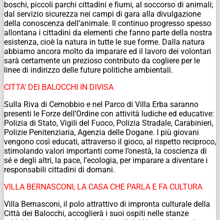
boschi, piccoli parchi cittadini e fiumi, al soccorso di animali;
dal servizio sicurezza nei campi di gara alla divulgazione
della conoscenza dell’animale. Il continuo progresso spesso
allontana i cittadini da elementi che fanno parte della nostra
esistenza, cioè la natura in tutte le sue forme. Dalla natura
abbiamo ancora molto da imparare ed il lavoro dei volontari
sarà certamente un prezioso contributo da cogliere per le
linee di indirizzo delle future politiche ambientali.
CITTA’ DEI BALOCCHI IN DIVISA
Sulla Riva di Cernobbio e nel Parco di Villa Erba saranno
presenti le Forze dell’Ordine con attività ludiche ed educative:
Polizia di Stato, Vigili del Fuoco, Polizia Stradale, Carabinieri,
Polizie Penitenziaria, Agenzia delle Dogane. I più giovani
vengono così educati, attraverso il gioco, al rispetto reciproco,
stimolando valori importanti come l’onestà, la coscienza di
sé e degli altri, la pace, l’ecologia, per imparare a diventare i
responsabili cittadini di domani.
VILLA BERNASCONI, LA CASA CHE PARLA E FA CULTURA
Villa Bernasconi, il polo attrattivo di impronta culturale della
Città dei Balocchi, accoglierà i suoi ospiti nelle stanze