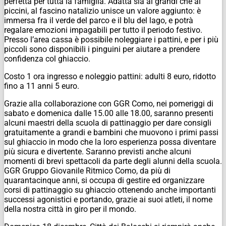
perfetta per tutta la famiglia. Adatta sia ai grandi che ai
piccini, al fascino natalizio unisce un valore aggiunto: è
immersa fra il verde del parco e il blu del lago, e potrà
regalare emozioni impagabili per tutto il periodo festivo.
Presso l’area cassa è possibile noleggiare i pattini, e per i più
piccoli sono disponibili i pinguini per aiutare a prendere
confidenza col ghiaccio.
Costo 1 ora ingresso e noleggio pattini: adulti 8 euro, ridotto
fino a 11 anni 5 euro.
Grazie alla collaborazione con GGR Como, nei pomeriggi di
sabato e domenica dalle 15.00 alle 18.00, saranno presenti
alcuni maestri della scuola di pattinaggio per dare consigli
gratuitamente a grandi e bambini che muovono i primi passi
sul ghiaccio in modo che la loro esperienza possa diventare
più sicura e divertente. Saranno previsti anche alcuni
momenti di brevi spettacoli da parte degli alunni della scuola.
GGR Gruppo Giovanile Ritmico Como, da più di
quarantacinque anni, si occupa di gestire ed organizzare
corsi di pattinaggio su ghiaccio ottenendo anche importanti
successi agonistici e portando, grazie ai suoi atleti, il nome
della nostra città in giro per il mondo.