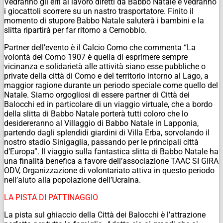
Vedranno gli elfi al lavoro diretti da Babbo Natale e vedranno
i giocattoli scorrere su un nastro trasportatore. Finito il
momento di stupore Babbo Natale saluterà i bambini e la
slitta ripartirà per far ritorno a Cernobbio.
Partner dell’evento è il Calcio Como che commenta “La
volontà del Como 1907 è quella di esprimere sempre
vicinanza e solidarietà alle attività siano esse pubbliche o
private della città di Como e del territorio intorno al Lago, a
maggior ragione durante un periodo speciale come quello del
Natale. Siamo orgogliosi di essere partner di Città dei
Balocchi ed in particolare di un viaggio virtuale, che a bordo
della slitta di Babbo Natale porterà tutti coloro che lo
desidereranno al Villaggio di Babbo Natale in Lapponia,
partendo dagli splendidi giardini di Villa Erba, sorvolando il
nostro stadio Sinigaglia, passando per le principali città
d’Europa”. Il viaggio sulla fantastica slitta di Babbo Natale ha
una finalità benefica a favore dell’associazione TAAC SI GIRA
ODV, Organizzazione di volontariato attiva in questo periodo
nell’aiuto alla popolazione dell’Ucraina.
LA PISTA DI PATTINAGGIO
La pista sul ghiaccio della Città dei Balocchi è l’attrazione