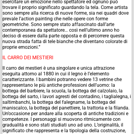
esercitare un emozione nello spettatore ed ognuno può
trovare il proprio significato guardando la tela. Come artista
sono sempre alla ricerca di nuove forme, sia nei quadri dove
prevale l’action painting che nelle opere con forme
geometriche. Sono sempre stato affascinato dall’arte
contemporanea da spettatore… così nell’ultimo anno ho
deciso di essere dalla parte opposta e di percorrere questa
nuova strada fatta di tele bianche che diventano colorate di
proprie emozioni.”
IL CARRO DEI MESTIERI
Il carro dei mestieri è una singolare e unica attrazione
eseguita attorno al 1880 in cui il legno è l’elemento
caratterizzante. I bambini potranno vedere 13 vetrine che
rappresentano le più antiche professioni dell’uomo: la
bottega del barbiere, la scuola, la bottega del calzolaio, la
bottega del sarto, i lavori agresti del contadino, i taglialegna, i
saltimbanchi, la bottega del falegname, la bottega del
maniscalco, la bottega del panettiere, la trattoria e la filanda.
Un’occasione per andare alla scoperta di antiche tradizioni e
competenze. I personaggi si muovono ritmicamente con
gradualità e sono stati studiati uno ad uno. L’originalità, il
significato che rappresenta e la tipologia della costruzione,