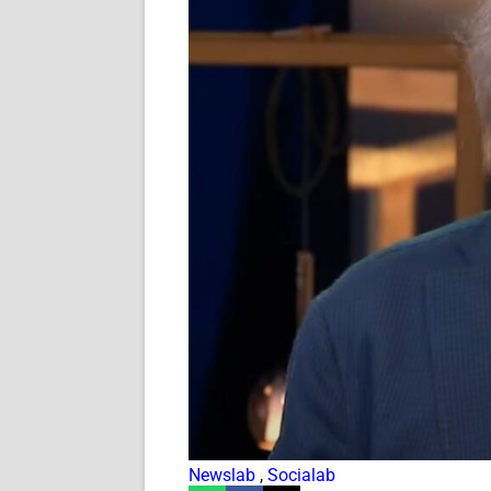
Newslab
,
Socialab