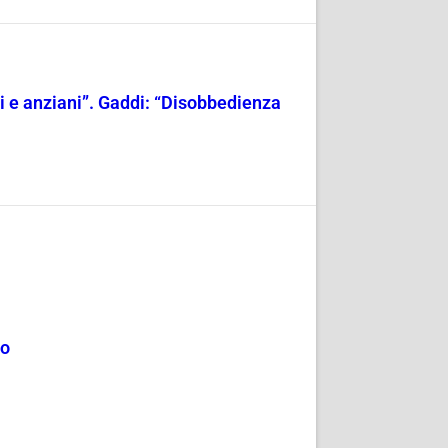
ili e anziani”. Gaddi: “Disobbedienza
mo