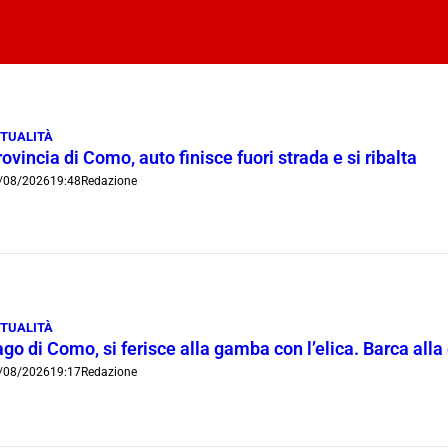
TUALITÀ
ovincia di Como, auto finisce fuori strada e si ribalta
/08/2026
19:48
Redazione
TUALITÀ
go di Como, si ferisce alla gamba con l’elica. Barca all
/08/2026
19:17
Redazione