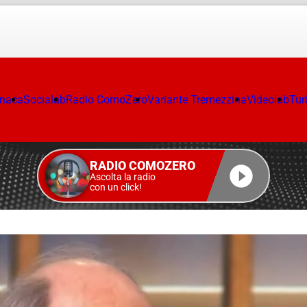
onaca
Socialab
Radio ComoZero
Variante Tremezzina
Videolab
Tur
RADIO COMOZERO
Ascolta la radio
con un click!