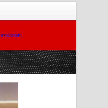
ismo
Contatti