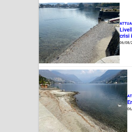
ATTUA
Livel
crisi 
06/08/
AT
E
06