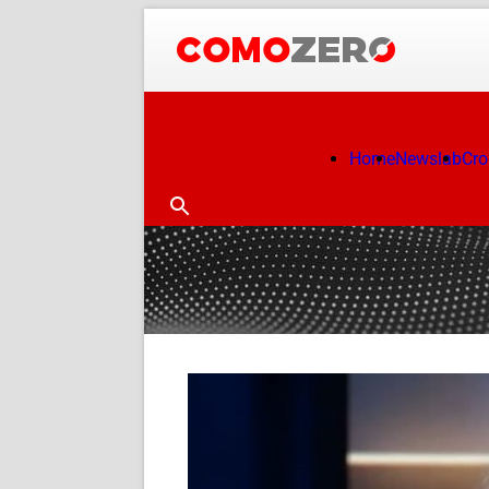
Home
Newslab
Cr