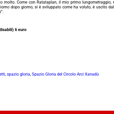
lato molto. Come con
Ratataplan
, il mio primo lungometraggio, m
 giorno dopo giorno, si è sviluppato come ha voluto, è uscito d
i”.
isabili) 6 euro
tti
,
spazio gloria
,
Spazio Gloria del Circolo Arci Xanadù