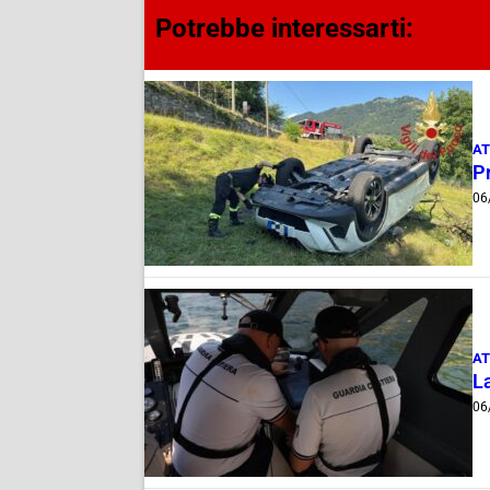
Potrebbe interessarti:
AT
Pr
06
AT
La
06