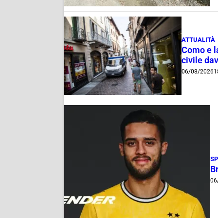
ATTUALITÀ
Como e la
civile dav
06/08/2026
1
S
B
06