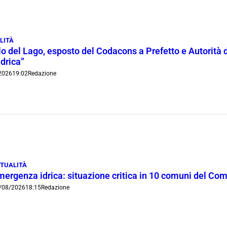
LITÀ
lo del Lago, esposto del Codacons a Prefetto e Autorità d
idrica”
2026
19:02
Redazione
TUALITÀ
mergenza idrica: situazione critica in 10 comuni del Co
/08/2026
18:15
Redazione