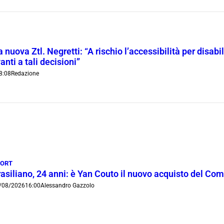
 nuova Ztl. Negretti: “A rischio l’accessibilità per disab
anti a tali decisioni”
8:08
Redazione
PORT
rasiliano, 24 anni: è Yan Couto il nuovo acquisto del Co
/08/2026
16:00
Alessandro Gazzolo