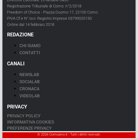
Registrazione Tribunale di Como: n°2/2018
Freedom of Choice - Piazza Duomo 17, 22100 Como
PIVA Cf e N° Iscr. Registro Imprese 03799020130
Online dal 14 febbraio 2018
REDAZIONE
CHI SIAMO
CONTATTI
CANALI
NEWSLAB
SOCIALAB
CRONACA
VIDEOLAB
PRIVACY
PRIVACY POLICY
INFORMATIVA COOKIES
PREFERENZE PRIVACY
© 2026 Comozero.it - Tutti i diritti riservati.