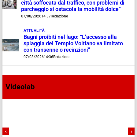
città soffocata dal traffico, con problemi di
parcheggio si ostacola la mobilità dolce”
07/08/2026
14:37
Redazione
ATTUALITÀ
Bagni proibiti nel lago: “L’accesso alla
spiaggia del Tempio Voltiano va limitato
con transenne o recinzioni”
07/08/2026
14:36
Redazione
Videolab
‹
›