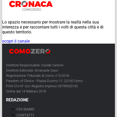
Lo spazio necessario per mostrare la realtà nella sua
interezza e per raccontare tutti i volti di questa città e di
questo territorio.
scopri il canale
Direttore Responsabile: Davide Cantoni
Direttore Editoriale: Emanuele Caso
Registrazione Tribunale di Como: n°2/2018
Freedom of Choice - Piazza Duomo 17, 22100 Como
PIVA Cf e N° Iscr. Registro Imprese 03799020130
Online dal 14 febbraio 2018
REDAZIONE
CHI SIAMO
CONTATTI