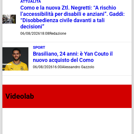
ATTUALITÀ
Como e la nuova Ztl. Negretti: “A rischio
l’accessibilità per disabili e anziani”. Gaddi:
“Disobbedienza civile davanti a tali
decisioni”
06/08/2026
18:08
Redazione
SPORT
Brasiliano, 24 anni: è Yan Couto il
nuovo acquisto del Como
06/08/2026
16:00
Alessandro Gazzolo
Videolab