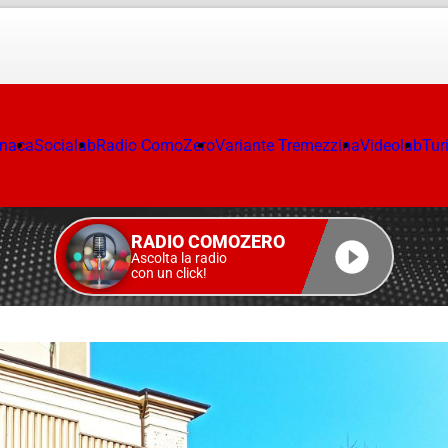
onaca
Socialab
Radio ComoZero
Variante Tremezzina
Videolab
Tur
RADIO COMOZERO
Ascolta la radio
con un click!