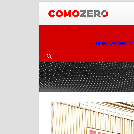
Home
Newslab
Cr