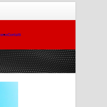
ismo
Contatti