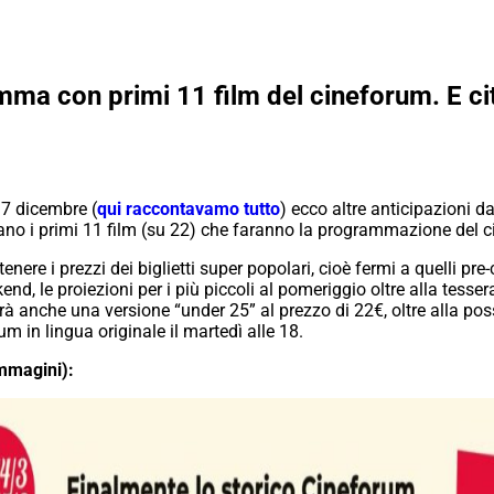
amma con primi 11 film del cineforum. E c
 7 dicembre (
qui raccontavamo tutto
) ecco altre anticipazioni 
tano i primi 11 film (su 22) che faranno la programmazione del 
nere i prezzi dei biglietti super popolari, cioè fermi a quelli pre-ch
 le proiezioni per i più piccoli al pomeriggio oltre alla tesse
rà anche una versione “under 25” al prezzo di 22€, oltre alla possi
um in lingua originale il martedì alle 18.
immagini):