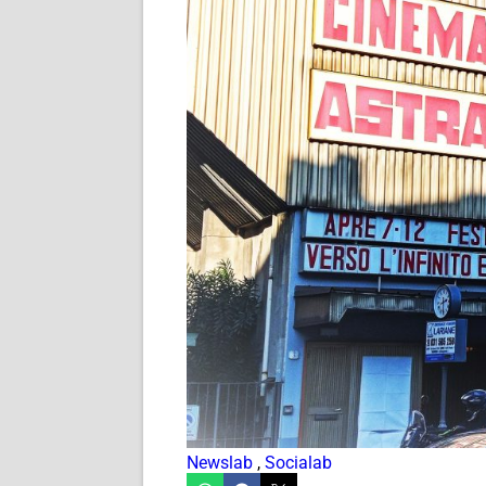
Newslab
,
Socialab