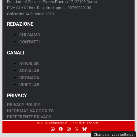
Freedom of Choice - Piazza Duomo 17, 22100 Como
PIVA Cf e N° Iscr. Registro Imprese 03799020130
Online dal 14 febbraio 2018
REDAZIONE
CHI SIAMO
CONTATTI
CANALI
NEWSLAB
SOCIALAB
CRONACA
VIDEOLAB
PRIVACY
PRIVACY POLICY
INFORMATIVA COOKIES
PREFERENZE PRIVACY
© 2026 Comozero.it - Tutti i diritti riservati.
Change privacy settings