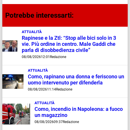
Potrebbe interessarti:
ATTUALITÀ
Rapinese e la Ztl: “Stop alle bici solo in 3
vie. Più ordine in centro. Male Gaddi che
parla di disobbedienza civile”
08/08/2026
12:01
Redazione
ATTUALITÀ
Como, rapinano una donna e feriscono un
uomo intervenuto per difenderla
08/08/2026
11:14
Redazione
ATTUALITÀ
Como, incendio in Napoleona: a fuoco
un magazzino
08/08/2026
09:37
Redazione