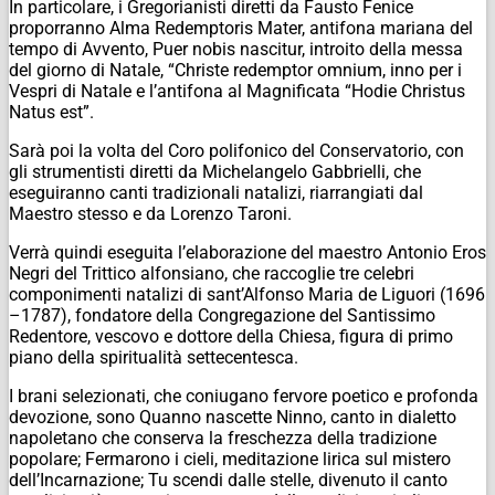
In particolare, i Gregorianisti diretti da Fausto Fenice
proporranno Alma Redemptoris Mater, antifona mariana del
tempo di Avvento, Puer nobis nascitur, introito della messa
del giorno di Natale, “Christe redemptor omnium, inno per i
Vespri di Natale e l’antifona al Magnificata “Hodie Christus
Natus est”.
Sarà poi la volta del Coro polifonico del Conservatorio, con
gli strumentisti diretti da Michelangelo Gabbrielli, che
eseguiranno canti tradizionali natalizi, riarrangiati dal
Maestro stesso e da Lorenzo Taroni.
Verrà quindi eseguita l’elaborazione del maestro Antonio Eros
Negri del Trittico alfonsiano, che raccoglie tre celebri
componimenti natalizi di sant’Alfonso Maria de Liguori (1696
–1787), fondatore della Congregazione del Santissimo
Redentore, vescovo e dottore della Chiesa, figura di primo
piano della spiritualità settecentesca.
I brani selezionati, che coniugano fervore poetico e profonda
devozione, sono Quanno nascette Ninno, canto in dialetto
napoletano che conserva la freschezza della tradizione
popolare; Fermarono i cieli, meditazione lirica sul mistero
dell’Incarnazione; Tu scendi dalle stelle, divenuto il canto