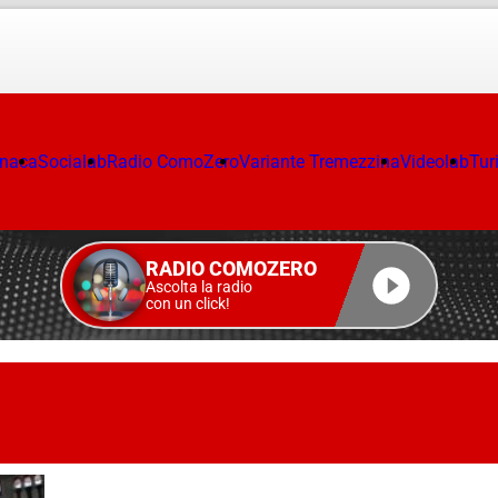
onaca
Socialab
Radio ComoZero
Variante Tremezzina
Videolab
Tur
RADIO COMOZERO
Ascolta la radio
con un click!