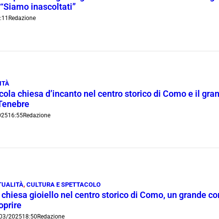
 “Siamo inascoltati”
:11
Redazione
ITÀ
cola chiesa d’incanto nel centro storico di Como e il grand
 Tenebre
025
16:55
Redazione
TUALITÀ
,
CULTURA E SPETTACOLO
 chiesa gioiello nel centro storico di Como, un grande c
oprire
03/2025
18:50
Redazione