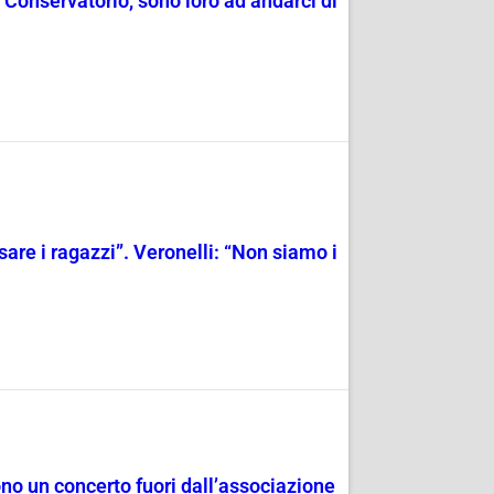
 Conservatorio, sono loro ad andarci di
re i ragazzi”. Veronelli: “Non siamo i
no un concerto fuori dall’associazione