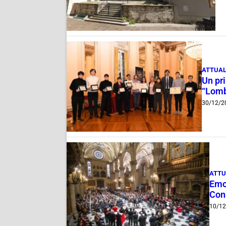
ATTUAL
Un pri
“Lomb
30/12/2
ATTU
Emoz
Con
10/12