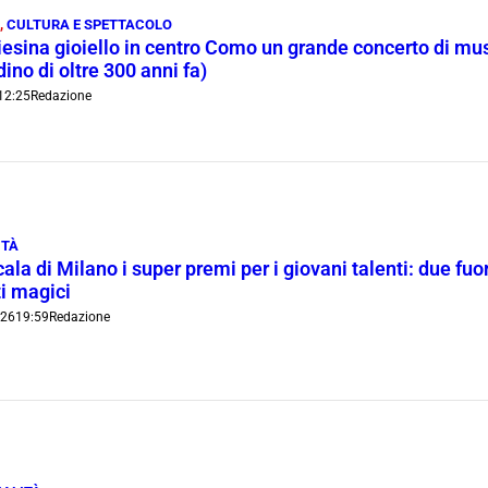
,
CULTURA E SPETTACOLO
iesina gioiello in centro Como un grande concerto di mus
ino di oltre 300 anni fa)
12:25
Redazione
ITÀ
cala di Milano i super premi per i giovani talenti: due f
ti magici
026
19:59
Redazione