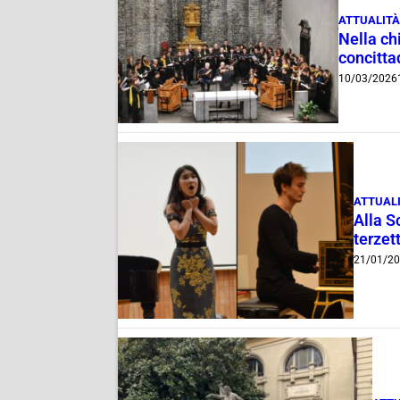
ATTUALITÀ
Nella ch
concittad
10/03/2026
ATTUAL
Alla S
terzet
21/01/2