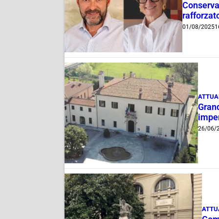
Conservat
rafforzato
01/08/2025
1
ATTUA
Grand
imper
26/06/
ATTU