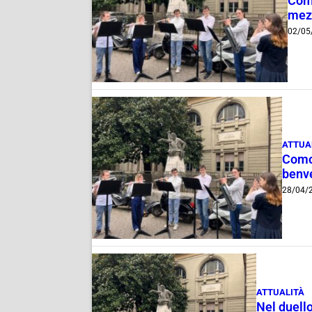
Como
mez
02/05
ATTUA
Como,
benv
28/04/
ATTUALITÀ
Nel duell