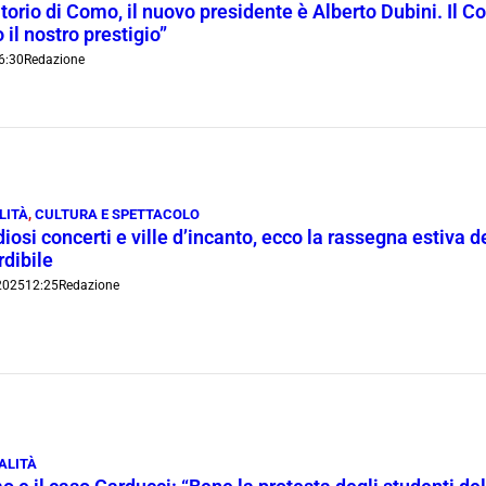
orio di Como, il nuovo presidente è Alberto Dubini. Il Co
 il nostro prestigio”
6:30
Redazione
LITÀ
,
CULTURA E SPETTACOLO
iosi concerti e ville d’incanto, ecco la rassegna estiv
dibile
2025
12:25
Redazione
ALITÀ