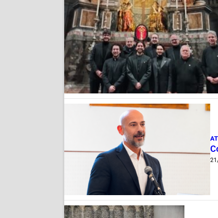
AT
C
21