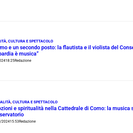
ITÀ
,
CULTURA E SPETTACOLO
mo e un secondo posto: la flautista e il violista del Con
ardia è musica”
024
18:25
Redazione
ALITÀ
,
CULTURA E SPETTACOLO
ioni e spiritualità nella Cattedrale di Como: la musica 
servatorio
/2024
15:53
Redazione