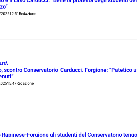
 e il caso Carducci: “Bene la protesta degli studenti del
zo”
/2025
12:51
Redazione
LITÀ
 scontro Conservatorio-Carducci. Forgione: “Patetico usa
enuti”
2025
15:47
Redazione
o Rapinese-Forgione gli studenti del Conservatorio tengo