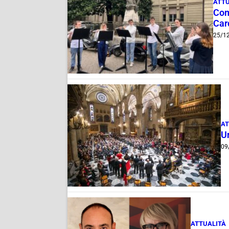
ATTU
Com
Car
25/1
AT
Un
09
ATTUALITÀ