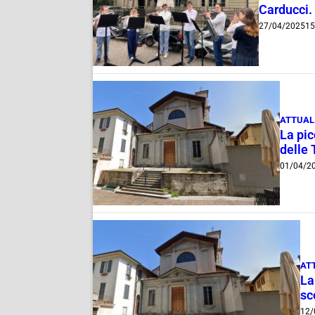
Carducci.
27/04/2025
15
ATTUAL
La pic
delle
01/04/2
AT
La
sc
12/