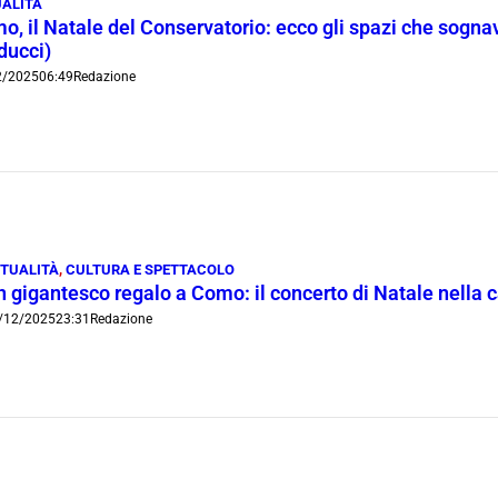
ALITÀ
o, il Natale del Conservatorio: ecco gli spazi che sognav
ducci)
2/2025
06:49
Redazione
TUALITÀ
,
CULTURA E SPETTACOLO
 gigantesco regalo a Como: il concerto di Natale nella c
/12/2025
23:31
Redazione