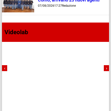
Como, arrivano 23 nuovi agenti
07/08/2026
17:27
Redazione
Videolab
‹
›