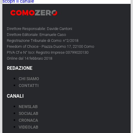
scopri il canale
Direttore Responsabile: Davide Cantoni
Direttore Editoriale: Emanuele Caso
Registrazione Tribunale di Como: n°2/2018
Freedom of Choice - Piazza Duomo 17, 22100 Como
PIVA Cf e N° Iscr. Registro Imprese 03799020130
Online dal 14 febbraio 2018
REDAZIONE
CHI SIAMO
CONTATTI
CANALI
NEWSLAB
SOCIALAB
CRONACA
VIDEOLAB