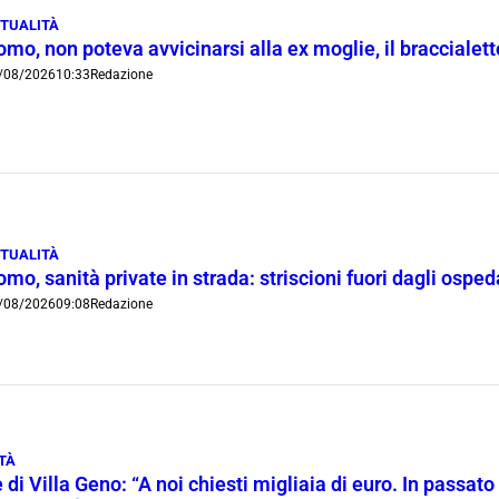
TUALITÀ
mo, non poteva avvicinarsi alla ex moglie, il braccialetto
/08/2026
10:33
Redazione
TUALITÀ
mo, sanità private in strada: striscioni fuori dagli ospe
/08/2026
09:08
Redazione
TÀ
 di Villa Geno: “A noi chiesti migliaia di euro. In passato 