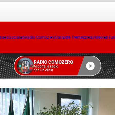
onaca
Socialab
Radio ComoZero
Variante Tremezzina
Videolab
Tur
RADIO COMOZERO
Ascolta la radio
con un click!