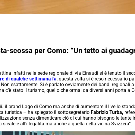
sta-scossa per Como: “Un tetto ai guadag
na infatti nella sede regionale di via Einaudi si è tenuto il sec
ure di qualche settimana fa
, questa volta si è reso necessario par
. Non esattamente. Si è parlato ovviamente dei bandi regionali a
na c’è stato il turismo, quello che ormai da diversi anni porta a Co
iù il brand Lago di Como ma anche di aumentare il livello stand
rta turistica – ha spiegato il sottosegretario
Fabrizio Turba,
refer
alizzazione senza dimenticare ciò di cui hanno bisogno le tante im
 sleale e all’illegalità ma anche a quella della vicina Svizzera”.