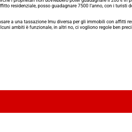
rché i proprietari non dovrebbero poter guadagnare il 200% in più
affitto residenziale, posso guadagnare 7500 l’anno, con i turisti
re a una tassazione Imu diversa per gli immobili con affitti resi
cuni ambiti è funzionale, in altri no, ci vogliono regole ben preci