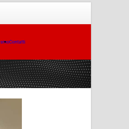
ismo
Contatti