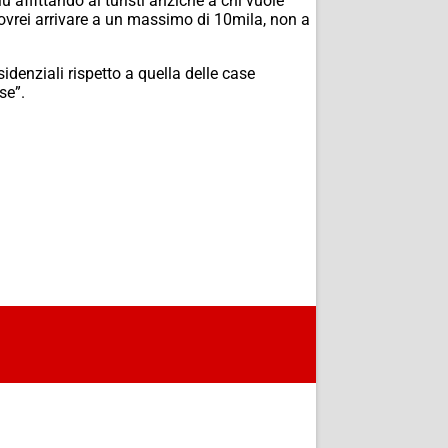
 affittando ai turisti anziché a chi vuole
 dovrei arrivare a un massimo di 10mila, non a
denziali rispetto a quella delle case
se”.