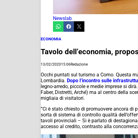
Newslab
ECONOMIA
Tavolo dell’economia, propo
13/02/2020
15:06
Redazione
Occhi puntati sul turismo a Como. Questa matti
Lombardia.
Dopo l’incontro sulle infrastrutt
legno-arredo, piccole e medie imprese si dirà
Faber, Distretti, Arché) ma al centro della sce
migliaia di visitatori.
“Ci è stato chiesto di promuovere ancora di p
sorta di sistema di controllo qualità dell’offe
tavoli provinciali – Si è parlato di destagion
accesso al credito, contrasto alla concorrenza