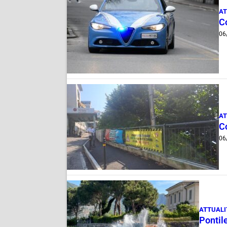
AT
Co
06
AT
Co
06
ATTUALI
Pontile