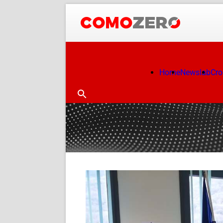
Home
Newslab
Cr