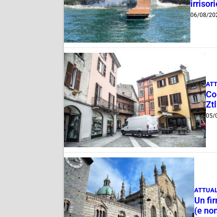
irrisor
06/08/20
ATT
Com
Ztl
05/
ATTUAL
Un fi
(e non