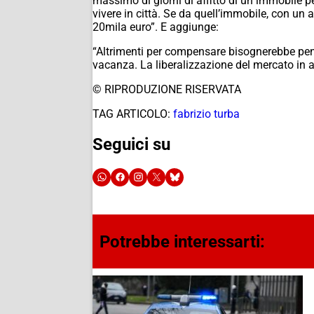
massimo di giorni di affitto di un immobile pe
vivere in città. Se da quell’immobile, con un 
20mila euro”. E aggiunge:
“Altrimenti per compensare bisognerebbe pensa
vacanza. La liberalizzazione del mercato in al
© RIPRODUZIONE RISERVATA
TAG ARTICOLO:
fabrizio turba
Seguici su
Potrebbe interessarti: