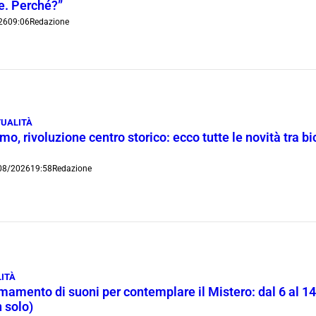
ie. Perché?”
26
09:06
Redazione
UALITÀ
o, rivoluzione centro storico: ecco tutte le novità tra bi
08/2026
19:58
Redazione
ITÀ
rmamento di suoni per contemplare il Mistero: dal 6 al 1
 solo)