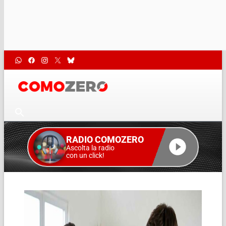
RADIO COMOZERO
Ascolta la radio
con un click!