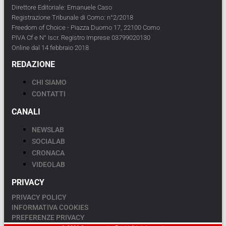
Direttore Editoriale: Emanuele Caso
Registrazione Tribunale di Como: n°2/2018
Freedom of Choice - Piazza Duomo 17, 22100 Como
PIVA Cf e N° Iscr. Registro Imprese 03799020130
Online dal 14 febbraio 2018
REDAZIONE
CHI SIAMO
CONTATTI
CANALI
NEWSLAB
SOCIALAB
CRONACA
VIDEOLAB
PRIVACY
PRIVACY POLICY
INFORMATIVA COOKIES
PREFERENZE PRIVACY