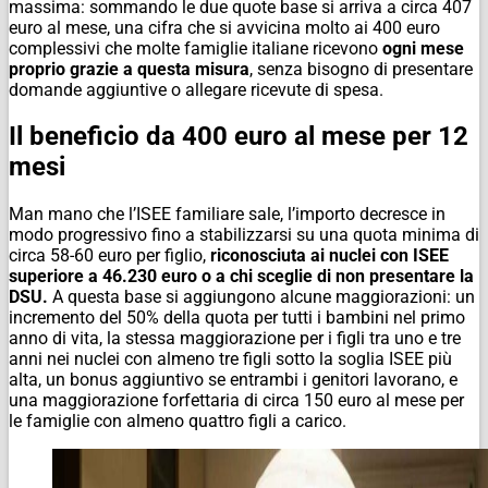
massima: sommando le due quote base si arriva a circa 407
euro al mese, una cifra che si avvicina molto ai 400 euro
complessivi che molte famiglie italiane ricevono
ogni mese
proprio grazie a questa misura
, senza bisogno di presentare
domande aggiuntive o allegare ricevute di spesa.
Il beneficio da 400 euro al mese per 12
mesi
Man mano che l’ISEE familiare sale, l’importo decresce in
modo progressivo fino a stabilizzarsi su una quota minima di
circa 58-60 euro per figlio,
riconosciuta ai nuclei con ISEE
superiore a 46.230 euro o a chi sceglie di non presentare la
DSU.
A questa base si aggiungono alcune maggiorazioni: un
incremento del 50% della quota per tutti i bambini nel primo
anno di vita, la stessa maggiorazione per i figli tra uno e tre
anni nei nuclei con almeno tre figli sotto la soglia ISEE più
alta, un bonus aggiuntivo se entrambi i genitori lavorano, e
una maggiorazione forfettaria di circa 150 euro al mese per
le famiglie con almeno quattro figli a carico.