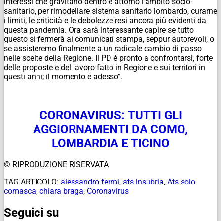
interessi che gravitano dentro e attorno l’ambito socio-
sanitario, per rimodellare sistema sanitario lombardo, curarne
i limiti, le criticità e le debolezze resi ancora più evidenti da
questa pandemia. Ora sarà interessante capire se tutto
questo si fermerà ai comunicati stampa, seppur autorevoli, o
se assisteremo finalmente a un radicale cambio di passo
nelle scelte della Regione. Il PD è pronto a confrontarsi, forte
delle proposte e del lavoro fatto in Regione e sui territori in
questi anni; il momento è adesso”.
CORONAVIRUS: TUTTI GLI
AGGIORNAMENTI DA COMO,
LOMBARDIA E TICINO
© RIPRODUZIONE RISERVATA
TAG ARTICOLO:
alessandro fermi
,
ats insubria
,
Ats solo
comasca
,
chiara braga
,
Coronavirus
Seguici su