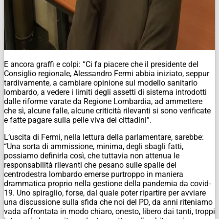
E ancora graffi e colpi: “Ci fa piacere che il presidente del
Consiglio regionale, Alessandro Fermi abbia iniziato, seppur
tardivamente, a cambiare opinione sul modello sanitario
lombardo, a vedere i limiti degli assetti di sistema introdotti
dalle riforme varate da Regione Lombardia, ad ammettere
che sì, alcune falle, alcune criticità rilevanti si sono verificate
e fatte pagare sulla pelle viva dei cittadini”.
L’uscita di Fermi, nella lettura della parlamentare, sarebbe:
“Una sorta di ammissione, minima, degli sbagli fatti,
possiamo definirla così, che tuttavia non attenua le
responsabilità rilevanti che pesano sulle spalle del
centrodestra lombardo emerse purtroppo in maniera
drammatica proprio nella gestione della pandemia da covid-
19. Uno spiraglio, forse, dal quale poter ripartire per avviare
una discussione sulla sfida che noi del PD, da anni riteniamo
vada affrontata in modo chiaro, onesto, libero dai tanti, troppi