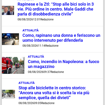
Rapinese e la Ztl: “Stop alle bici solo in 3
vie. Più ordine in centro. Male Gaddi che
parla di disobbedienza civile”
08/08/2026
12:01
Redazione
ATTUALITÀ
Como, rapinano una donna e feriscono un
uomo intervenuto per difenderla
08/08/2026
11:14
Redazione
ATTUALITÀ
Como, incendio in Napoleona: a fuoco
un magazzino
08/08/2026
09:37
Redazione
ATTUALITÀ
Stop alle biciclette in centro storico:
“Ancora una volta si è scelta la via più
semplice, quella dei divieti”
08/08/2026
09:05
Redazione