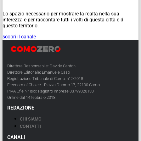
Lo spazio necessario per mostrare la realtà nella sua
interezza e per raccontare tutti i volti di questa città e di
questo territorio.
scopri il canale
Direttore Responsabile: Davide Cantoni
Direttore Editoriale: Emanuele Caso
Registrazione Tribunale di Como: n°2/2018
Freedom of Choice - Piazza Duomo 17, 22100 Como
PIVA Cf e N° Iscr. Registro Imprese 03799020130
Online dal 14 febbraio 2018
REDAZIONE
CHI SIAMO
CONTATTI
CANALI