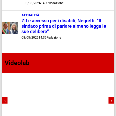
08/08/2026
14:37
Redazione
ATTUALITÀ
Ztl e accesso per i disabili, Negretti. “Il
sindaco prima di parlare almeno legga le
sue delibere”
08/08/2026
14:36
Redazione
Videolab
‹
›