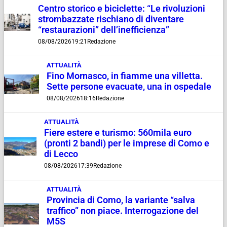
Centro storico e biciclette: “Le rivoluzioni
strombazzate rischiano di diventare
“restaurazioni” dell’inefficienza”
08/08/2026
19:21
Redazione
ATTUALITÀ
Fino Mornasco, in fiamme una villetta.
Sette persone evacuate, una in ospedale
08/08/2026
18:16
Redazione
ATTUALITÀ
Fiere estere e turismo: 560mila euro
(pronti 2 bandi) per le imprese di Como e
di Lecco
08/08/2026
17:39
Redazione
ATTUALITÀ
Provincia di Como, la variante “salva
traffico” non piace. Interrogazione del
M5S