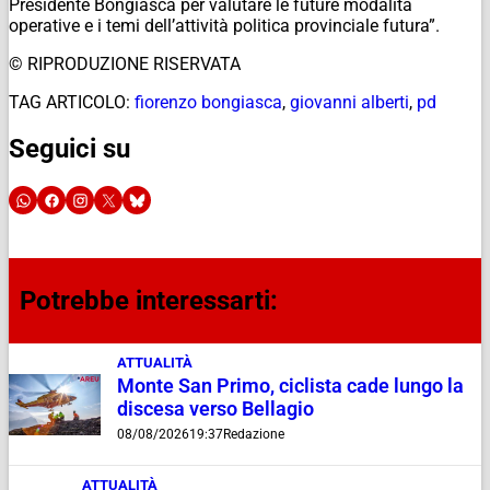
Presidente Bongiasca per valutare le future modalità
operative e i temi dell’attività politica provinciale futura”.
© RIPRODUZIONE RISERVATA
TAG ARTICOLO:
fiorenzo bongiasca
,
giovanni alberti
,
pd
Seguici su
Potrebbe interessarti:
ATTUALITÀ
Monte San Primo, ciclista cade lungo la
discesa verso Bellagio
08/08/2026
19:37
Redazione
ATTUALITÀ