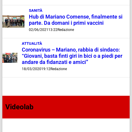
SANITÀ
Hub di Mariano Comense, finalmente si
parte. Da domani i primi vaccini
02/06/2021
13:22
Redazione
ATTUALITÀ
Coronavirus – Mariano, rabbia di sindaco:
“Giovani, basta finti giri in bici o a piedi per
andare da fidanzati e amici”
18/03/2020
19:12
Redazione
Videolab