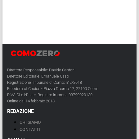
Direttore Responsabile: Davide Cantoni
Direttore Editoriale: Emanuele Caso
Registrazione Tribunale di Como: n°2/2018
Freedom of Choice - Piazza Duomo 17, 22100 Como
PIVA Cf e N° Iscr. Registro Imprese 03799020130
Online dal 14 febbraio 2018
REDAZIONE
CHI SIAMO
CONTATTI