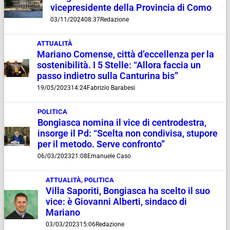
vicepresidente della Provincia di Como
03/11/2024
08:37
Redazione
ATTUALITÀ
Mariano Comense, città d’eccellenza per la
sostenibilità. I 5 Stelle: “Allora faccia un
passo indietro sulla Canturina bis”
19/05/2023
14:24
Fabrizio Barabesi
POLITICA
Bongiasca nomina il vice di centrodestra,
insorge il Pd: “Scelta non condivisa, stupore
per il metodo. Serve confronto”
06/03/2023
21:08
Emanuele Caso
ATTUALITÀ
,
POLITICA
Villa Saporiti, Bongiasca ha scelto il suo
vice: è Giovanni Alberti, sindaco di
Mariano
03/03/2023
15:06
Redazione