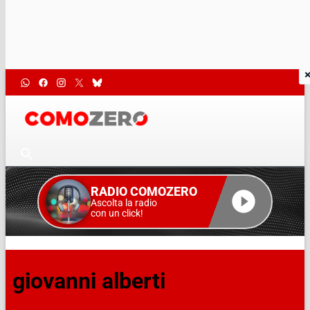
RADIO COMOZERO
Ascolta la radio
con un click!
giovanni alberti