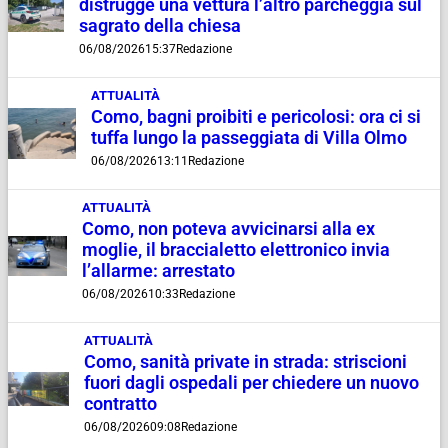
distrugge una vettura l’altro parcheggia sul
sagrato della chiesa
06/08/2026
15:37
Redazione
ATTUALITÀ
Como, bagni proibiti e pericolosi: ora ci si
tuffa lungo la passeggiata di Villa Olmo
06/08/2026
13:11
Redazione
ATTUALITÀ
Como, non poteva avvicinarsi alla ex
moglie, il braccialetto elettronico invia
l’allarme: arrestato
06/08/2026
10:33
Redazione
ATTUALITÀ
Como, sanità private in strada: striscioni
fuori dagli ospedali per chiedere un nuovo
contratto
06/08/2026
09:08
Redazione