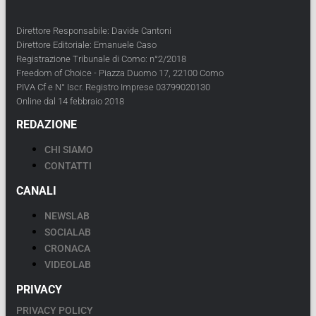
Direttore Responsabile: Davide Cantoni
Direttore Editoriale: Emanuele Caso
Registrazione Tribunale di Como: n°2/2018
Freedom of Choice - Piazza Duomo 17, 22100 Como
PIVA Cf e N° Iscr. Registro Imprese 03799020130
Online dal 14 febbraio 2018
REDAZIONE
CHI SIAMO
CONTATTI
CANALI
NEWSLAB
SOCIALAB
CRONACA
VIDEOLAB
PRIVACY
PRIVACY POLICY