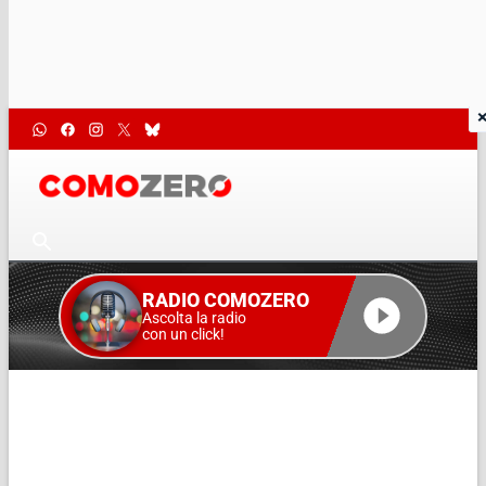
RADIO COMOZERO
Ascolta la radio
con un click!