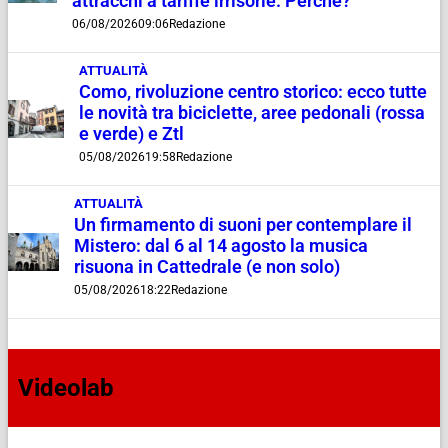
attracchi a tariffe irrisorie. Perché?”
06/08/2026
09:06
Redazione
ATTUALITÀ
Como, rivoluzione centro storico: ecco tutte
le novità tra biciclette, aree pedonali (rossa
e verde) e Ztl
05/08/2026
19:58
Redazione
ATTUALITÀ
Un firmamento di suoni per contemplare il
Mistero: dal 6 al 14 agosto la musica
risuona in Cattedrale (e non solo)
05/08/2026
18:22
Redazione
Videolab