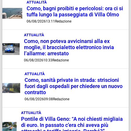
ATTUALITÀ
Como, bagni proibiti e pericolosi: ora ci si
tuffa lungo la passeggiata di Villa Olmo
06/08/2026
13:11
Redazione
ATTUALITÀ
Como, non poteva avvicinarsi alla ex
moglie, il braccialetto elettronico invia
l’allarme: arrestato
06/08/2026
10:33
Redazione
ATTUALITÀ
Como, sanità private in strada: striscioni
fuori dagli ospedali per chiedere un nuovo
contratto
06/08/2026
09:08
Redazione
ATTUALITÀ
Pontile di Villa Geno: “A noi chiesti migliaia
di euro. In passato c’era chi aveva più