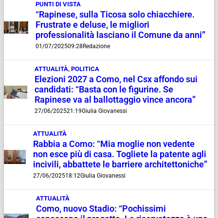
PUNTI DI VISTA
“Rapinese, sulla Ticosa solo chiacchiere.
Frustrate e deluse, le migliori
professionalità lasciano il Comune da anni”
01/07/2025
09:28
Redazione
ATTUALITÀ
,
POLITICA
Elezioni 2027 a Como, nel Csx affondo sui
candidati: “Basta con le figurine. Se
Rapinese va al ballottaggio vince ancora”
27/06/2025
21:19
Giulia Giovanessi
ATTUALITÀ
Rabbia a Como: “Mia moglie non vedente
non esce più di casa. Togliete la patente agli
incivili, abbattete le barriere architettoniche”
27/06/2025
18:12
Giulia Giovanessi
ATTUALITÀ
Como, nuovo Stadio: “Pochissimi