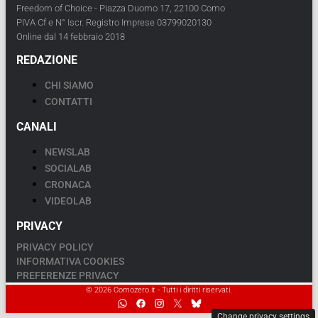
Freedom of Choice - Piazza Duomo 17, 22100 Como
PIVA Cf e N° Iscr. Registro Imprese 03799020130
Online dal 14 febbraio 2018
REDAZIONE
CHI SIAMO
CONTATTI
CANALI
NEWSLAB
SOCIALAB
CRONACA
VIDEOLAB
PRIVACY
PRIVACY POLICY
INFORMATIVA COOKIES
PREFERENZE PRIVACY
© 2026 Comozero.it - Tutti i diritti riservati.
Change privacy settings