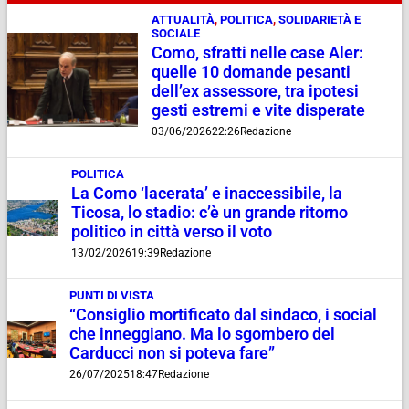
ATTUALITÀ
,
POLITICA
,
SOLIDARIETÀ E
SOCIALE
Como, sfratti nelle case Aler:
quelle 10 domande pesanti
dell’ex assessore, tra ipotesi
gesti estremi e vite disperate
03/06/2026
22:26
Redazione
POLITICA
La Como ‘lacerata’ e inaccessibile, la
Ticosa, lo stadio: c’è un grande ritorno
politico in città verso il voto
13/02/2026
19:39
Redazione
PUNTI DI VISTA
“Consiglio mortificato dal sindaco, i social
che inneggiano. Ma lo sgombero del
Carducci non si poteva fare”
26/07/2025
18:47
Redazione