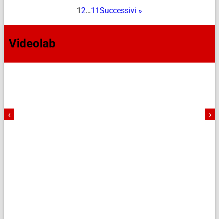
1
2
…
11
Successivi »
Videolab
‹
›