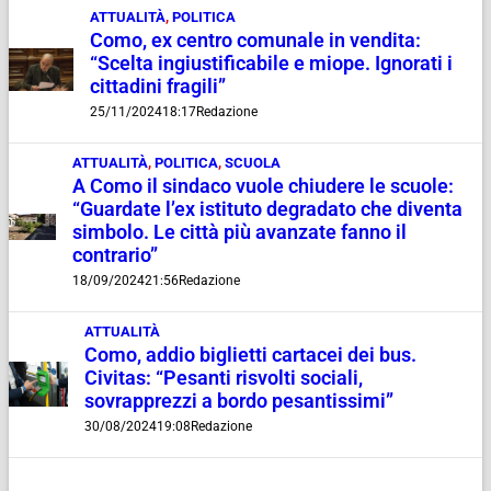
ATTUALITÀ
,
POLITICA
Como, ex centro comunale in vendita:
“Scelta ingiustificabile e miope. Ignorati i
cittadini fragili”
25/11/2024
18:17
Redazione
ATTUALITÀ
,
POLITICA
,
SCUOLA
A Como il sindaco vuole chiudere le scuole:
“Guardate l’ex istituto degradato che diventa
simbolo. Le città più avanzate fanno il
contrario”
18/09/2024
21:56
Redazione
ATTUALITÀ
Como, addio biglietti cartacei dei bus.
Civitas: “Pesanti risvolti sociali,
sovrapprezzi a bordo pesantissimi”
30/08/2024
19:08
Redazione