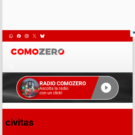
RADIO COMOZERO
Ascolta la radio
con un click!
civitas