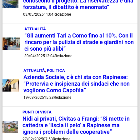
conoscono il progetto. La riservatezza è una
forzatura, il dibattito è menomato”
03/05/2025
11:04
Redazione
ATTUALITÀ
“Gli aumenti Tari a Como fino al 10%. Con il
rincaro per la pulizia di strade e giardini non
ci sono più alibi”
30/04/2025
12:04
Redazione
ATTUALITÀ
,
POLITICA
Azienda Sociale, c’è chi sta con Rapinese:
“Protervia e insipienza dei sindaci che non
vogliono Como Capofila”
19/03/2025
15:28
Redazione
PUNTI DI VISTA
Nidi ai privati, Civitas a Frangi: “Si mette in
cattedra e ‘liscia il pelo’ a Rapinese ma
ignora i problemi delle cooperative”
27/02/2025
07:53
Redazione