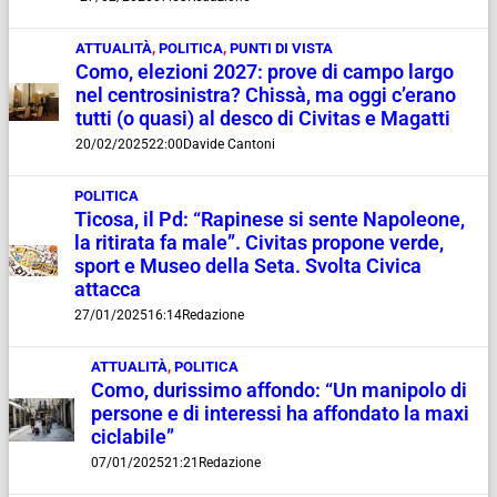
ATTUALITÀ
,
POLITICA
,
PUNTI DI VISTA
Como, elezioni 2027: prove di campo largo
nel centrosinistra? Chissà, ma oggi c’erano
tutti (o quasi) al desco di Civitas e Magatti
20/02/2025
22:00
Davide Cantoni
POLITICA
Ticosa, il Pd: “Rapinese si sente Napoleone,
la ritirata fa male”. Civitas propone verde,
sport e Museo della Seta. Svolta Civica
attacca
27/01/2025
16:14
Redazione
ATTUALITÀ
,
POLITICA
Como, durissimo affondo: “Un manipolo di
persone e di interessi ha affondato la maxi
ciclabile”
07/01/2025
21:21
Redazione