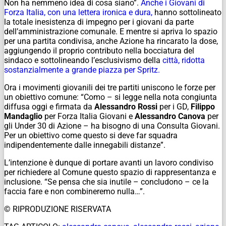
Non ha nemmeno idea di cosa siano”.
Anche i Giovani di
Forza Italia, con una lettera ironica e dura,
hanno sottolineato
la totale inesistenza di impegno per i giovani da parte
dell’amministrazione comunale. E mentre si apriva lo spazio
per una partita condivisa, anche Azione ha rincarato la dose,
aggiungendo il proprio contributo nella bocciatura del
sindaco e sottolineando l’esclusivismo della
città, ridotta
sostanzialmente a grande piazza per Spritz.
Ora i movimenti giovanili dei tre partiti uniscono le forze per
un obiettivo comune: “Como – si legge nella nota congiunta
diffusa oggi e firmata da
Alessandro Rossi
per i GD,
Filippo
Mandaglio
per Forza Italia Giovani e
Alessandro Canova
per
gli Under 30 di Azione – ha bisogno di una Consulta Giovani.
Per un obiettivo come questo si deve far squadra
indipendentemente dalle innegabili distanze”.
L’intenzione è dunque di portare avanti un lavoro condiviso
per richiedere al Comune questo spazio di rappresentanza e
inclusione. “Se pensa che sia inutile – concludono – ce la
faccia fare e non combineremo nulla…”.
© RIPRODUZIONE RISERVATA