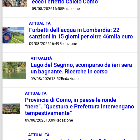
ecco l’effetto Calcio Como”
09/08/2026
16:55
Redazione
ATTUALITÀ
Furbetti dell’acqua in Lombardia: 22
sanzioni in 15 giorni per oltre 46mila euro
09/08/2026
16:49
Redazione
ATTUALITÀ
Lago del Segrino, scomparso da ieri sera
un bagnante. Ricerche in corso
09/08/2026
13:52
Redazione
ATTUALITÀ
Provincia di Como, in paese le ronde
“nere”. “Questura e Prefettura intervengano
tempestivamente”
09/08/2026
13:09
Redazione
ATTUALITÀ