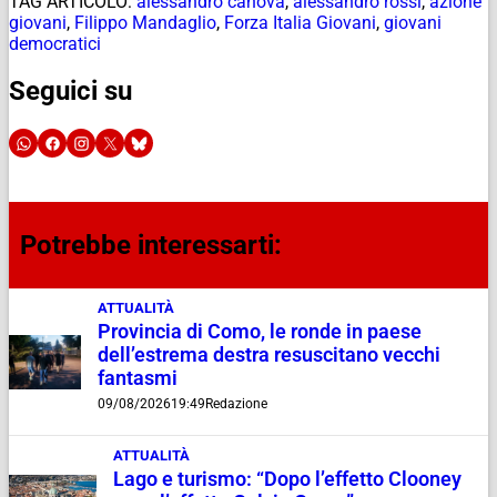
TAG ARTICOLO:
alessandro canova
,
alessandro rossi
,
azione
giovani
,
Filippo Mandaglio
,
Forza Italia Giovani
,
giovani
democratici
Seguici su
Potrebbe interessarti:
ATTUALITÀ
Provincia di Como, le ronde in paese
dell’estrema destra resuscitano vecchi
fantasmi
09/08/2026
19:49
Redazione
ATTUALITÀ
Lago e turismo: “Dopo l’effetto Clooney