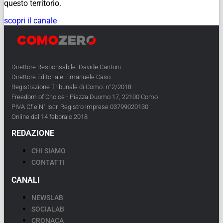
questo territorio.
scopri il canale
Direttore Responsabile: Davide Cantoni
Direttore Editoriale: Emanuele Caso
Registrazione Tribunale di Como: n°2/2018
Freedom of Choice - Piazza Duomo 17, 22100 Como
PIVA Cf e N° Iscr. Registro Imprese 03799020130
Online dal 14 febbraio 2018
REDAZIONE
CHI SIAMO
CONTATTI
CANALI
NEWSLAB
SOCIALAB
CRONACA