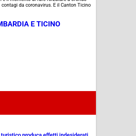
 i contagi da coronavirus. E il Canton Ticino
BARDIA E TICINO
uristico produca effetti indesiderati