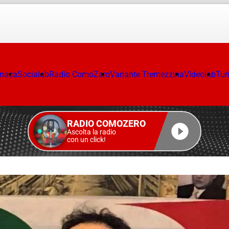
onaca
Socialab
Radio ComoZero
Variante Tremezzina
Videolab
Tur
RADIO COMOZERO
Ascolta la radio
con un click!