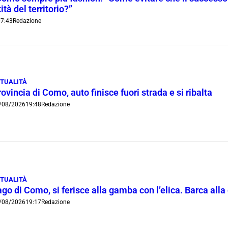
ità del territorio?”
7:43
Redazione
TUALITÀ
ovincia di Como, auto finisce fuori strada e si ribalta
/08/2026
19:48
Redazione
TUALITÀ
go di Como, si ferisce alla gamba con l’elica. Barca all
/08/2026
19:17
Redazione