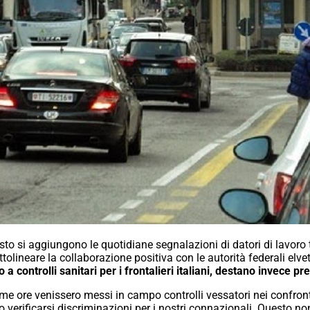
o si aggiungono le quotidiane segnalazioni di datori di lavoro ti
tolineare la collaborazione positiva con le autorità federali elvet
 a controlli sanitari per i frontalieri italiani, destano invece 
ime ore venissero messi in campo controlli vessatori nei confront
o verificarsi discriminazioni per i nostri connazionali. Questo n