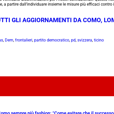
, a partire dall’individuare insieme le misure più efficaci contro
TTI GLI AGGIORNAMENTI DA COMO, LOM
us
,
Dem
,
frontalieri
,
partito democratico
,
pd
,
svizzera
,
ticino
Como sempre più fashion: “Come evitare che il successo t