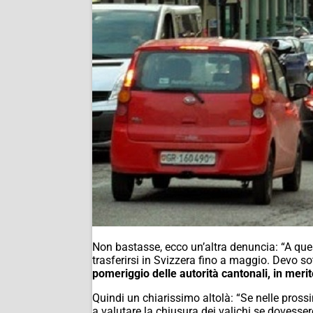
Non bastasse, ecco un’altra denuncia: “A quest
trasferirsi in Svizzera fino a maggio. Devo sot
pomeriggio delle autorità cantonali, in merito
Quindi un chiarissimo altolà: “Se nelle pross
a valutare la chiusura dei valichi se dovesser