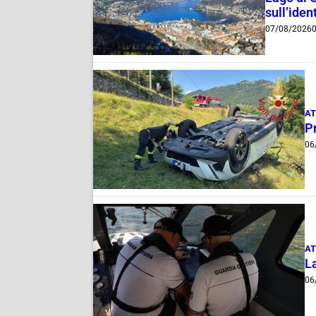
sull’ident
07/08/2026
0
AT
Pr
06
AT
La
06