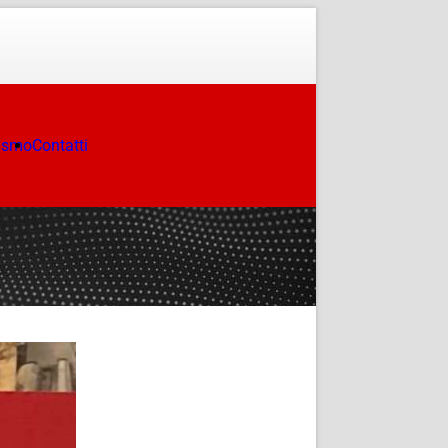
ismo
Contatti