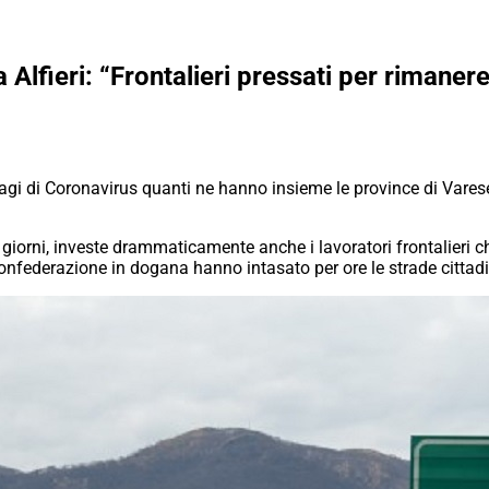
lfieri: “Frontalieri pressati per rimanere i
tagi di Coronavirus quanti ne hanno insieme le province di Varese
iorni, investe drammaticamente anche i lavoratori frontalieri 
a Confederazione in dogana hanno intasato per ore le strade cittad