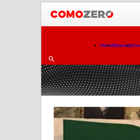
Home
Newslab
Cr