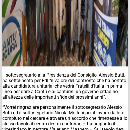
Il sottosegretario alla Presidenza del Consiglio, Alessio Butti,
ha sottolineato per FdI “il valore del confronto che ha portato
alla candidatura unitaria, che vedrà Fratelli d’Italia in prima
linea per dare a Cantù e ai canturini un governo cittadino
all’altezza delle importanti sfide dei prossimi anni”.
“Vorrei ringraziare personalmente il sottosegretario Alessio
Butti ed il sottosegretario Nicola Molteni per il lavoro da loro
compiuto nel cercare e trovare un accordo che rimettesse allo
stesso tavolo il centro-destra canturino – ha aggiunto il
vicesindaco in pectore, Valeriano Maspero – Sul tavolo degli