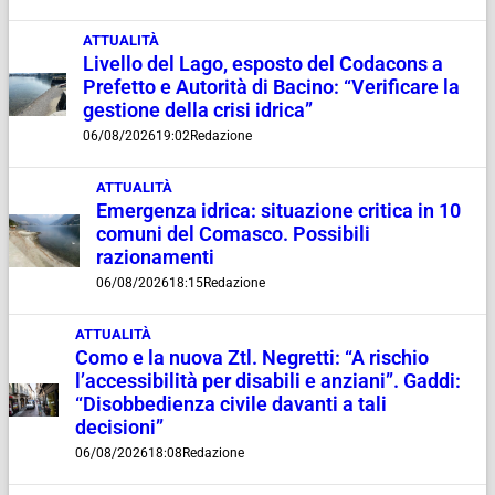
ATTUALITÀ
Livello del Lago, esposto del Codacons a
Prefetto e Autorità di Bacino: “Verificare la
gestione della crisi idrica”
06/08/2026
19:02
Redazione
ATTUALITÀ
Emergenza idrica: situazione critica in 10
comuni del Comasco. Possibili
razionamenti
06/08/2026
18:15
Redazione
ATTUALITÀ
Como e la nuova Ztl. Negretti: “A rischio
l’accessibilità per disabili e anziani”. Gaddi:
“Disobbedienza civile davanti a tali
decisioni”
06/08/2026
18:08
Redazione