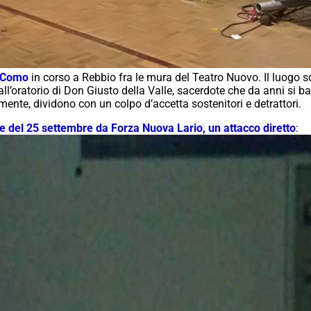
i Como
in corso a Rebbio fra le mura del Teatro Nuovo. Il luogo sc
l’oratorio di Don Giusto della Valle, sacerdote che da anni si bat
ente, dividono con un colpo d’accetta sostenitori e detrattori.
tte del 25 settembre da Forza Nuova Lario, un attacco diretto
: