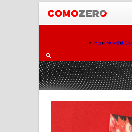
Home
Newslab
Cr