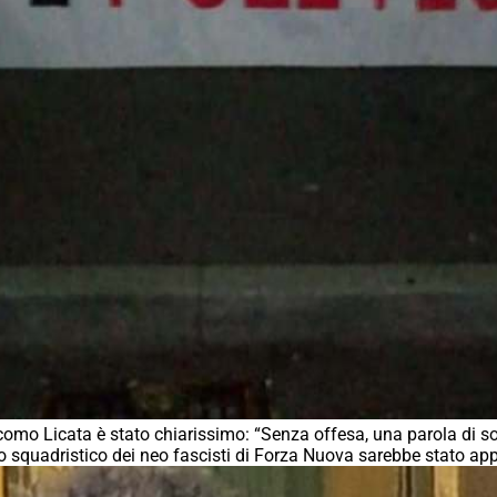
como Licata è stato chiarissimo: “Senza offesa, una parola di so
tto squadristico dei neo fascisti di Forza Nuova sarebbe stato ap