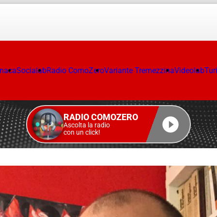
onaca
Socialab
Radio ComoZero
Variante Tremezzina
Videolab
Tur
RADIO COMOZERO
Ascolta la radio
con un click!