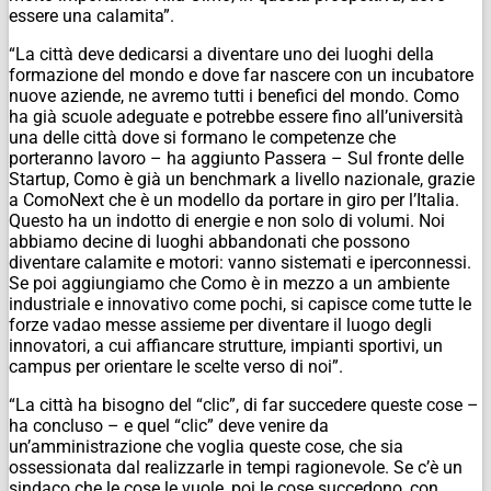
essere una calamita”.
“La città deve dedicarsi a diventare uno dei luoghi della
formazione del mondo e dove far nascere con un incubatore
nuove aziende, ne avremo tutti i benefici del mondo. Como
ha già scuole adeguate e potrebbe essere fino all’università
una delle città dove si formano le competenze che
porteranno lavoro – ha aggiunto Passera – Sul fronte delle
Startup, Como è già un benchmark a livello nazionale, grazie
a ComoNext che è un modello da portare in giro per l’Italia.
Questo ha un indotto di energie e non solo di volumi. Noi
abbiamo decine di luoghi abbandonati che possono
diventare calamite e motori: vanno sistemati e iperconnessi.
Se poi aggiungiamo che Como è in mezzo a un ambiente
industriale e innovativo come pochi, si capisce come tutte le
forze vadao messe assieme per diventare il luogo degli
innovatori, a cui affiancare strutture, impianti sportivi, un
campus per orientare le scelte verso di noi”.
“La città ha bisogno del “clic”, di far succedere queste cose –
ha concluso – e quel “clic” deve venire da
un’amministrazione che voglia queste cose, che sia
ossessionata dal realizzarle in tempi ragionevole. Se c’è un
sindaco che le cose le vuole, poi le cose succedono, con