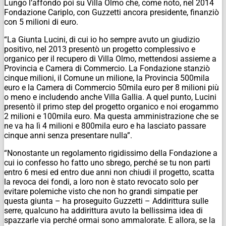
Lungo l’affondo poi su Villa Olmo che, come noto, nel 2014
Fondazione Cariplo, con Guzzetti ancora presidente, finanziò
con 5 milioni di euro.
“La Giunta Lucini, di cui io ho sempre avuto un giudizio
positivo, nel 2013 presentò un progetto complessivo e
organico per il recupero di Villa Olmo, mettendosi assieme a
Provincia e Camera di Commercio. La Fondazione stanziò
cinque milioni, il Comune un milione, la Provincia 500mila
euro e la Camera di Commercio 50mila euro per 8 milioni più
o meno e includendo anche Villa Gallia. A quel punto, Lucini
presentò il primo step del progetto organico e noi erogammo
2 milioni e 100mila euro. Ma questa amministrazione che se
ne va ha lì 4 milioni e 800mila euro e ha lasciato passare
cinque anni senza presentare nulla”.
“Nonostante un regolamento rigidissimo della Fondazione a
cui io confesso ho fatto uno sbrego, perché se tu non parti
entro 6 mesi ed entro due anni non chiudi il progetto, scatta
la revoca dei fondi, a loro non è stato revocato solo per
evitare polemiche visto che non ho grandi simpatie per
questa giunta – ha proseguito Guzzetti – Addirittura sulle
serre, qualcuno ha addirittura avuto la bellissima idea di
spazzarle via perché ormai sono ammalorate. E allora, se la