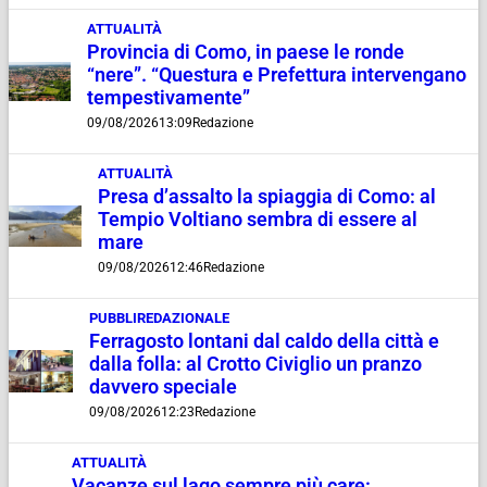
ATTUALITÀ
Provincia di Como, in paese le ronde
“nere”. “Questura e Prefettura intervengano
tempestivamente”
09/08/2026
13:09
Redazione
ATTUALITÀ
Presa d’assalto la spiaggia di Como: al
Tempio Voltiano sembra di essere al
mare
09/08/2026
12:46
Redazione
PUBBLIREDAZIONALE
Ferragosto lontani dal caldo della città e
dalla folla: al Crotto Civiglio un pranzo
davvero speciale
09/08/2026
12:23
Redazione
ATTUALITÀ
Vacanze sul lago sempre più care: