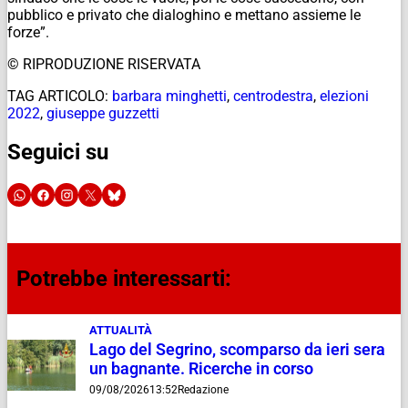
pubblico e privato che dialoghino e mettano assieme le
forze”.
© RIPRODUZIONE RISERVATA
TAG ARTICOLO:
barbara minghetti
,
centrodestra
,
elezioni
2022
,
giuseppe guzzetti
Seguici su
Potrebbe interessarti:
ATTUALITÀ
Lago del Segrino, scomparso da ieri sera
un bagnante. Ricerche in corso
09/08/2026
13:52
Redazione