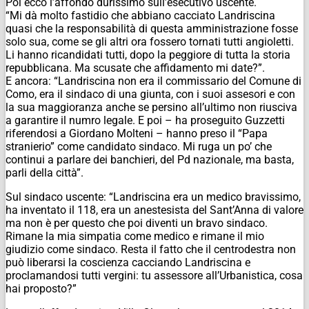
Poi ecco l’affondo durissimo sull’esecutivo uscente.
“Mi dà molto fastidio che abbiano cacciato Landriscina
quasi che la responsabilità di questa amministrazione fosse
solo sua, come se gli altri ora fossero tornati tutti angioletti.
Li hanno ricandidati tutti, dopo la peggiore di tutta la storia
repubblicana. Ma scusate che affidamento mi date?”.
E ancora: “Landriscina non era il commissario del Comune di
Como, era il sindaco di una giunta, con i suoi assesori e con
la sua maggioranza anche se persino all’ultimo non riusciva
a garantire il numro legale. E poi – ha proseguito Guzzetti
riferendosi a Giordano Molteni – hanno preso il “Papa
stranierio” come candidato sindaco. Mi ruga un po’ che
continui a parlare dei banchieri, del Pd nazionale, ma basta,
parli della città”.
Sul sindaco uscente: “Landriscina era un medico bravissimo,
ha inventato il 118, era un anestesista del Sant’Anna di valore
ma non è per questo che poi diventi un bravo sindaco.
Rimane la mia simpatia come medico e rimane il mio
giudizio come sindaco. Resta il fatto che il centrodestra non
può liberarsi la coscienza cacciando Landriscina e
proclamandosi tutti vergini: tu assessore all’Urbanistica, cosa
hai proposto?”