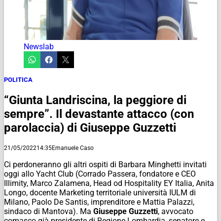
Newslab
POLITICA
“Giunta Landriscina, la peggiore di
sempre”. Il devastante attacco (con
parolaccia) di Giuseppe Guzzetti
21/05/2022
14:35
Emanuele Caso
Ci perdoneranno gli altri ospiti di Barbara Minghetti invitati
oggi allo Yacht Club (Corrado Passera, fondatore e CEO
Illimity, Marco Zalamena, Head od Hospitality EY Italia, Anita
Longo, docente Marketing territoriale università IULM di
Milano, Paolo De Santis, imprenditore e Mattia Palazzi,
sindaco di Mantova). Ma
Giuseppe Guzzetti
, avvocato
comasco già presidente di Regione Lombardia, senatore e