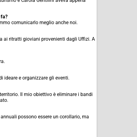
 turismo e Carola Gentilini aveva appena
 fa?
remmo comunicarlo meglio anche noi.
 ritratti gioviani provenienti dagli Uffizi. A
ra.
i ideare e organizzare gli eventi.
rritorio. Il mio obiettivo è eliminare i bandi
cato.
i annuali possono essere un corollario, ma