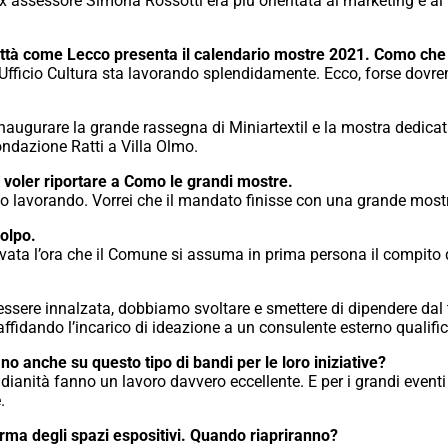
ex assessore Simona Rossotti era più orientata al marketing e al
città come Lecco presenta il calendario mostre 2021. Como che
’Ufficio Cultura sta lavorando splendidamente. Ecco, forse dov
augurare la grande rassegna di Miniartextil e la mostra dedicata ai
ondazione Ratti a Villa Olmo.
voler riportare a Como le grandi mostre.
amo lavorando. Vorrei che il mandato finisse con una grande most
colpo.
ivata l’ora che il Comune si assuma in prima persona il compito d
essere innalzata, dobbiamo svoltare e smettere di dipendere dal te
zi affidando l’incarico di ideazione a un consulente esterno qualifi
o anche su questo tipo di bandi per le loro iniziative?
dianità fanno un lavoro davvero eccellente. E per i grandi event
.
orma degli spazi espositivi. Quando riapriranno?