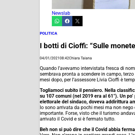
Newslab
POLITICA
I botti di Cioffi: “Sulle monet
04/01/2021
08:42
Chiara Taiana
Quando l’avevamo intervistata fresca di nomin
sembrava pronta a scendere in campo, terzo a
mesi dopo, per l’assessore Livia Cioffi è temp
Togliamoci subito il pensiero. Nella classif
su 107 comuni (nel 2019 era al 61°). Un po’ 
elettorale del sindaco, doveva addirittura a
Io sono arrivata da pochi mesi ma non nego che
importante. Forse, visto che il turismo andava
arrivato il Covid e si è fermato tutto.
Beh non si può dire che il Covid abbia fermat