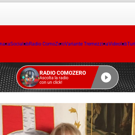
onaca
Socialab
Radio ComoZero
Variante Tremezzina
Videolab
Tur
RADIO COMOZERO
Ascolta la radio
con un click!