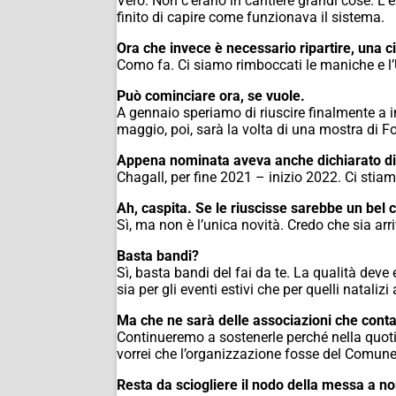
Vero. Non c’erano in cantiere grandi cose. L’
finito di capire come funzionava il sistema.
Ora che invece è necessario ripartire, una 
Como fa. Ci siamo rimboccati le maniche e l
Può cominciare ora, se vuole.
A gennaio speriamo di riuscire finalmente a in
maggio, poi, sarà la volta di una mostra di F
Appena nominata aveva anche dichiarato di 
Chagall, per fine 2021 – inizio 2022. Ci sti
Ah, caspita. Se le riuscisse sarebbe un bel 
Sì, ma non è l’unica novità. Credo che sia arr
Basta bandi?
Sì, basta bandi del fai da te. La qualità deve 
sia per gli eventi estivi che per quelli natali
Ma che ne sarà delle associazioni che contan
Continueremo a sostenerle perché nella quoti
vorrei che l’organizzazione fosse del Comune
Resta da sciogliere il nodo della messa a n