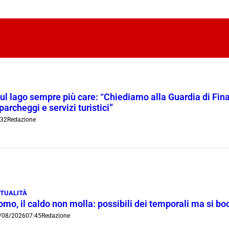
l lago sempre più care: “Chiediamo alla Guardia di Finanz
 parcheggi e servizi turistici”
:32
Redazione
TUALITÀ
omo, il caldo non molla: possibili dei temporali ma si b
/08/2026
07:45
Redazione