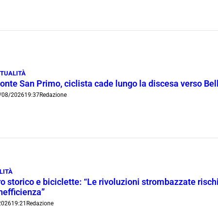
TUALITÀ
onte San Primo, ciclista cade lungo la discesa verso Bel
/08/2026
19:37
Redazione
LITÀ
o storico e biciclette: “Le rivoluzioni strombazzate risch
inefficienza”
2026
19:21
Redazione