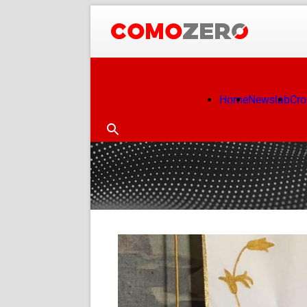
Home
Newslab
Cr