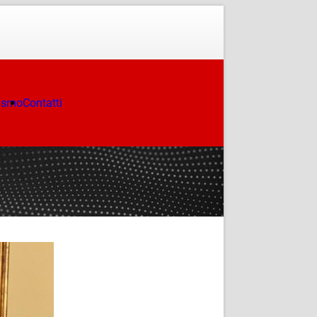
ismo
Contatti