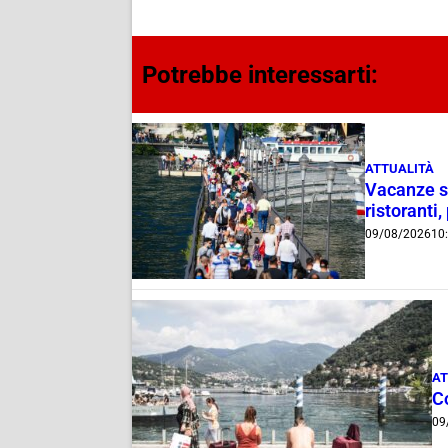
Potrebbe interessarti:
ATTUALITÀ
Vacanze su
ristoranti,
09/08/2026
10
AT
C
09