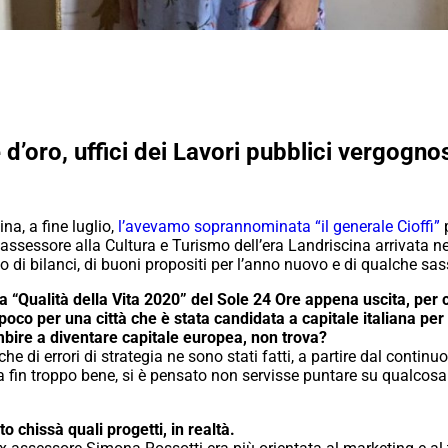
e d’oro, uffici dei Lavori pubblici vergogno
a, a fine luglio,
l’avevamo soprannominata “il generale Cioffi”
p
ssessore alla Cultura e Turismo dell’era Landriscina arrivata n
o di bilanci, di buoni propositi per l’anno nuovo e di qualche sas
ica “Qualità della Vita 2020” del Sole 24 Ore appena uscita, per
poco per una città che è stata candidata a capitale italiana pe
mbire a diventare capitale europea, non trova?
 di errori di strategia ne sono stati fatti, a partire dal continu
 fin troppo bene, si è pensato non servisse puntare su qualcosa d
o chissà quali progetti, in realtà.