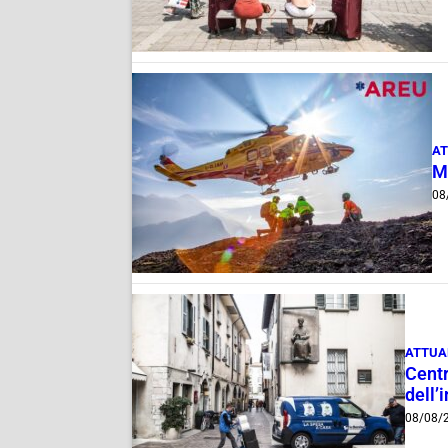
AT
M
08
ATTUA
Centr
dell’
08/08/