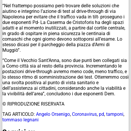
“Nel frattempo possiamo però trovare delle soluzioni che
aiutino e integrino l’azione di test al drive-through di via
Napoleona per evitare che il traffico vada in tilt- proseguno i
due esponenti Pd- La Caserma de Cristoforis ha degli spazi
adatti e al momento inutilizzati, a partire dal cortile centrale,
in grado di ospitare in piena sicurezza le centinaia di
comaschi che ogni giorno devono sottoporsi all’esame. Lo
stesso dicasi per il parcheggio della piazza d’Armi di
Muggiò”.
“Come il Vecchio Sant’Anna, sono due punti ben collegati sia
a Como città sia al resto della provincia. Incrementando le
postazioni drive-through avremo meno code, meno traffico, e
lo stesso ritmo di somministrazione dei test. Otterremmo così
una svolta positiva al punto di vista sanitario e
dell’assistenza ai cittadini, considerando anche la viabilità e
la vivibilità dell’area”, concludono i due esponenti Dem.
© RIPRODUZIONE RISERVATA
TAG ARTICOLO:
Angelo Orsenigo
,
Coronavirus
,
pd
,
tamponi
,
tommaso legnani