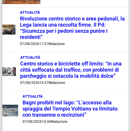
ATTUALITÀ
Rivoluzione centro storico e aree pedonali, la
Lega lancia una raccolta firme. Il Pd:
“Sicurezza per i pedoni senza punire i
residenti”
07/08/2026
17:21
Redazione
ATTUALITÀ
Centro storico e biciclette off limits: “In una
città soffocata dal traffico, con problemi di
parcheggio si ostacola la mobilità dolce”
07/08/2026
14:37
Redazione
ATTUALITÀ
Bagni proibiti nel lago: “L’accesso alla
spiaggia del Tempio Voltiano va limitato
con transenne o recinzioni”
07/08/2026
14:36
Redazione