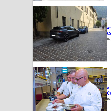
AT
Co
07
AT
Ca
07