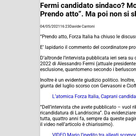
Fermi candidato sindaco? Moli
Prendo atto”. Ma poi non si s
04/05/2021
16:23
Davide Cantoni
“Prendo atto, Forza Italia ha chiuso le discus
E’ lapidario il commento del coordinatore provi
D’altronde l’intervista pubblicata ieri sera 
2022 di Alessandro Fermi (attuale presidente 
esclusione, quantomeno secondo i berlusconia
Inoltre è un evidente giudizio politico. Inoltre
giunta del luglio scorso con Gervasoni e Cioff
L’atomica Forza Italia, Caprani candid
“Dell’intervista che avete pubblicato – vuol r
ricandidatura di Landriscina”. Da evidenziare
tutta, quattro anni fa, sempre da queste pagin
il video nell’articolo è chiarissimo).
VIDEO Mario l’inedito tra alleati scomo