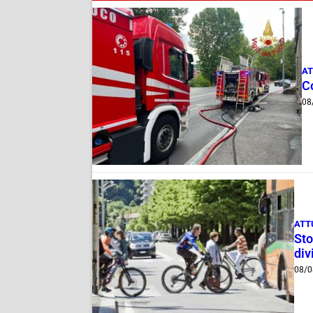
AT
C
08
ATT
Sto
div
08/0