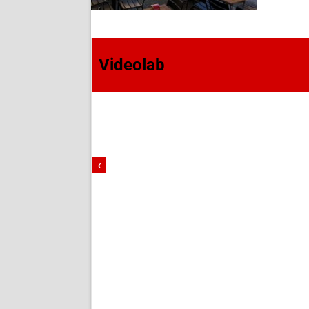
Videolab
‹