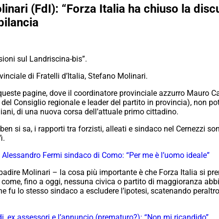
nari (FdI): “Forza Italia ha chiuso la disc
bilancia
sioni sul Landriscina-bis”.
nciale di Fratelli d’Italia, Stefano Molinari.
su queste pagine, dove il coordinatore provinciale azzurro Mauro 
del Consiglio regionale e leader del partito in provincia), non p
ni, di una nuova corsa dell’attuale primo cittadino.
, ben si sa, i rapporti tra forzisti, alleati e sindaco nel Cernezzi s
i.
a Alessandro Fermi sindaco di Como: “Per me è l’uomo ideale”
ibadire Molinari – la cosa più importante è che Forza Italia si pre
 come, fino a oggi, nessuna civica o partito di maggioranza abbi
e fu lo stesso sindaco a escludere l’ipotesi, scatenando peraltro 
di, ex assessori e l’annuncio (prematuro?): “Non mi ricandido”