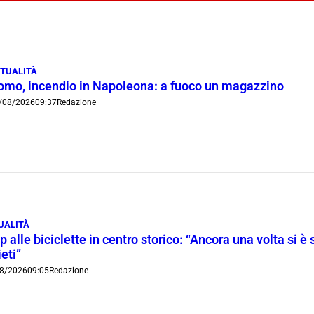
TUALITÀ
omo, incendio in Napoleona: a fuoco un magazzino
/08/2026
09:37
Redazione
UALITÀ
p alle biciclette in centro storico: “Ancora una volta si è 
ieti”
8/2026
09:05
Redazione