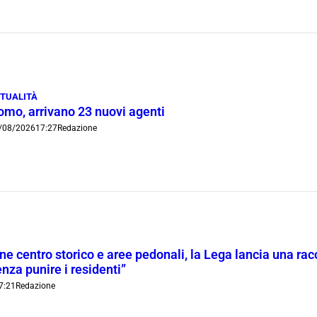
TUALITÀ
omo, arrivano 23 nuovi agenti
/08/2026
17:27
Redazione
ne centro storico e aree pedonali, la Lega lancia una racc
nza punire i residenti”
7:21
Redazione