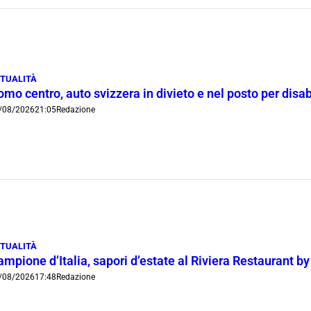
TUALITÀ
mo centro, auto svizzera in divieto e nel posto per disab
/08/2026
21:05
Redazione
TUALITÀ
mpione d’Italia, sapori d’estate al Riviera Restaurant b
/08/2026
17:48
Redazione