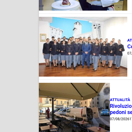
AT
C
07
ATTUALITÀ
Rivoluzio
pedoni se
07/08/2026
1