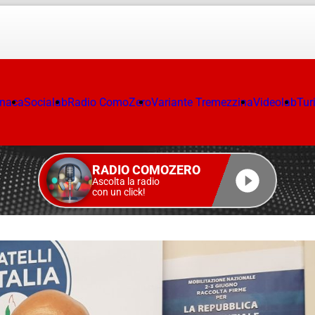
onaca
Socialab
Radio ComoZero
Variante Tremezzina
Videolab
Tur
RADIO COMOZERO
Ascolta la radio
con un click!