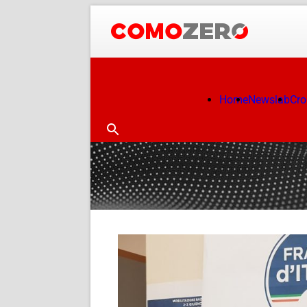
Home
Newslab
Cr