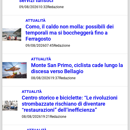
servizi turistici”
09/08/2026
10:32
Redazione
ATTUALITÀ
Como, il caldo non molla: possibili dei
temporali ma si boccheggerà fino a
Ferragosto
09/08/2026
07:45
Redazione
ATTUALITÀ
Monte San Primo, ciclista cade lungo la
discesa verso Bellagio
08/08/2026
19:37
Redazione
ATTUALITÀ
Centro storico e biciclette: “Le rivoluzioni
strombazzate rischiano di diventare
“restaurazioni” dell’inefficienza”
08/08/2026
19:21
Redazione