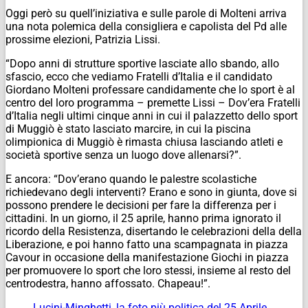
Oggi però su quell’iniziativa e sulle parole di Molteni arriva
una nota polemica della consigliera e capolista del Pd alle
prossime elezioni, Patrizia Lissi.
“Dopo anni di strutture sportive lasciate allo sbando, allo
sfascio, ecco che vediamo Fratelli d’Italia e il candidato
Giordano Molteni professare candidamente che lo sport è al
centro del loro programma – premette Lissi – Dov’era Fratelli
d’Italia negli ultimi cinque anni in cui il palazzetto dello sport
di Muggiò è stato lasciato marcire, in cui la piscina
olimpionica di Muggiò è rimasta chiusa lasciando atleti e
società sportive senza un luogo dove allenarsi?”.
E ancora: “Dov’erano quando le palestre scolastiche
richiedevano degli interventi? Erano e sono in giunta, dove si
possono prendere le decisioni per fare la differenza per i
cittadini. In un giorno, il 25 aprile, hanno prima ignorato il
ricordo della Resistenza, disertando le celebrazioni della della
Liberazione, e poi hanno fatto una scampagnata in piazza
Cavour in occasione della manifestazione Giochi in piazza
per promuovere lo sport che loro stessi, insieme al resto del
centrodestra, hanno affossato. Chapeau!”.
Lucini-Minghetti, la foto più politica del 25 Aprile.