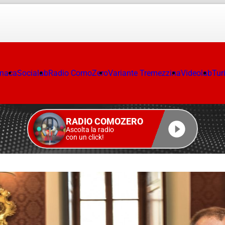
onaca
Socialab
Radio ComoZero
Variante Tremezzina
Videolab
Tur
RADIO COMOZERO
Ascolta la radio
con un click!