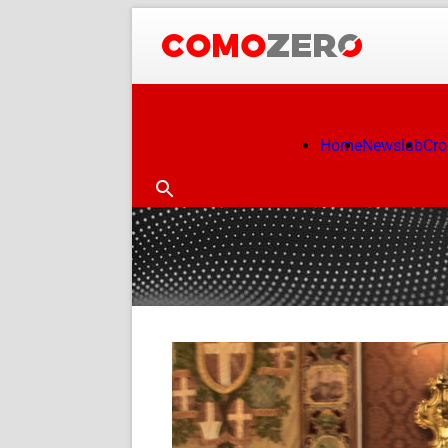
Home
Newslab
Cr