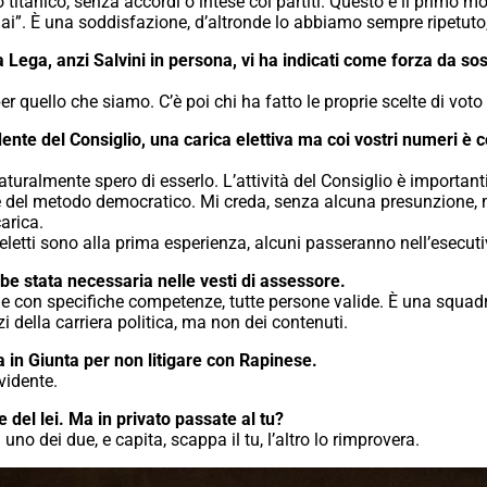
co titanico, senza accordi o intese coi partiti. Questo è il primo 
mai”. È una soddisfazione, d’altronde lo abbiamo sempre ripetuto
la Lega, anzi Salvini in persona, vi ha indicati come forza da s
 quello che siamo. C’è poi chi ha fatto le proprie scelte di voto 
idente del Consiglio, una carica elettiva ma coi vostri numeri è
naturalmente spero di esserlo. L’attività del Consiglio è importan
 del metodo democratico. Mi creda, senza alcuna presunzione,
arica.
 eletti sono alla prima esperienza, alcuni passeranno nell’esecuti
bbe stata necessaria nelle vesti di assessore.
ne con specifiche competenze, tutte persone valide. È una squa
 della carriera politica, ma non dei contenuti.
in Giunta per non litigare con Rapinese.
vidente.
 del lei. Ma in privato passate al tu?
uno dei due, e capita, scappa il tu, l’altro lo rimprovera.