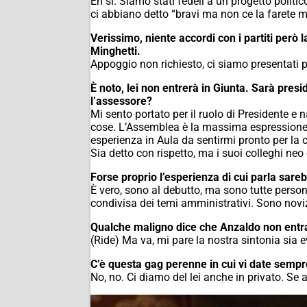
Eh sì. Siamo stati fedeli a un progetto politi
ci abbiano detto “bravi ma non ce la farete 
Verissimo, niente accordi con i partiti però 
Minghetti.
Appoggio non richiesto, ci siamo presentati per
È noto, lei non entrerà in Giunta. Sarà pres
l’assessore?
Mi sento portato per il ruolo di Presidente e 
cose. L’Assemblea è la massima espressione
esperienza in Aula da sentirmi pronto per la c
Sia detto con rispetto, ma i suoi colleghi neo
Forse proprio l’esperienza di cui parla sare
È vero, sono al debutto, ma sono tutte perso
condivisa dei temi amministrativi. Sono novizi
Qualche maligno dice che Anzaldo non entra 
(Ride) Ma va, mi pare la nostra sintonia sia e
C’è questa gag perenne in cui vi date sempre
No, no. Ci diamo del lei anche in privato. Se a 