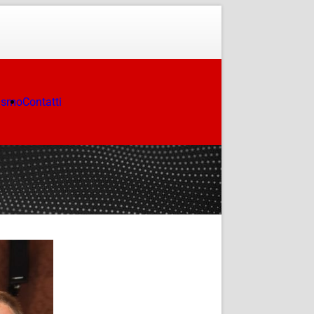
ismo
Contatti