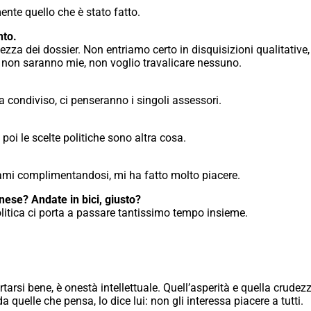
nte quello che è stato fatto.
nto.
za dei dossier. Non entriamo certo in disquisizioni qualitative, 
on saranno mie, non voglio travalicare nessuno.
condiviso, ci penseranno i singoli assessori.
poi le scelte politiche sono altra cosa.
rami complimentandosi, mi ha fatto molto piacere.
inese? Andate in bici, giusto?
olitica ci porta a passare tantissimo tempo insieme.
si bene, è onestà intellettuale. Quell’asperità e quella crudezza
quelle che pensa, lo dice lui: non gli interessa piacere a tutti.