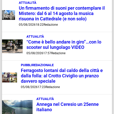
ATTUALITÀ
Un firmamento di suoni per contemplare il
Mistero: dal 6 al 14 agosto la musica
risuona in Cattedrale (e non solo)
05/08/2026
18:22
Redazione
ATTUALITÀ
“Come è bello andare in giro”…con lo
scooter sul lungolago VIDEO
05/08/2026
17:57
Redazione
PUBBLIREDAZIONALE
Ferragosto lontani dal caldo della città e
dalla folla: al Crotto Civiglio un pranzo
davvero speciale
05/08/2026
17:23
Redazione
ATTUALITÀ
Annega nel Ceresio un 25enne
italiano