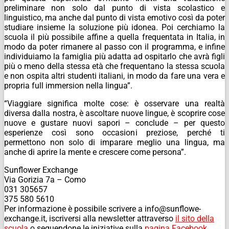
preliminare non solo dal punto di vista scolastico e
linguistico, ma anche dal punto di vista emotivo così da poter
studiare insieme la soluzione più idonea. Poi cerchiamo la
scuola il più possibile affine a quella frequentata in Italia, in
modo da poter rimanere al passo con il programma, e infine
individuiamo la famiglia più adatta ad ospitarlo che avrà figli
più o meno della stessa età che frequentano la stessa scuola
e non ospita altri studenti italiani, in modo da fare una vera e
propria full immersion nella lingua”.
“
Viaggiare significa molte cose: è osservare una realtà
diversa dalla nostra, è ascoltare nuove lingue, è scoprire cose
nuove e gustare nuovi sapori – conclude – per questo
esperienze così sono occasioni preziose, perché ti
permettono non solo di imparare meglio una lingua, ma
anche di aprire la mente e crescere come persona”.
Sunflower Exchange
Via Gorizia 7a – Como
031 305657
375 580 5610
Per informazione è possibile scrivere a info@sunflowe-
exchange.it, iscriversi alla newsletter attraverso
il sito della
scuola
o seguendone le iniziative sulla
pagina Facebook