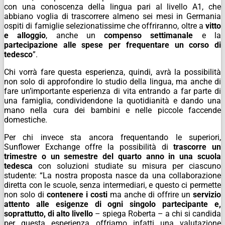
con una conoscenza della lingua pari al livello A1, che
abbiano voglia di trascorrere almeno sei mesi in Germania
ospiti di famiglie selezionatissime che offriranno, oltre a
vitto
e alloggio
, anche un
compenso settimanale
e la
partecipazione alle spese per frequentare un corso di
tedesco
”.
Chi vorrà fare questa esperienza, quindi, avrà la possibilità
non solo di approfondire lo studio della lingua, ma anche di
fare un’importante esperienza di vita entrando a far parte di
una famiglia, condividendone la quotidianità e dando una
mano nella cura dei bambini e nelle piccole faccende
domestiche.
Per chi invece sta ancora frequentando le superiori,
Sunflower Exchange offre la possibilità di
trascorre un
trimestre o un semestre del quarto anno in una scuola
tedesca
con soluzioni studiate su misura per ciascuno
studente: “La nostra proposta nasce da una collaborazione
diretta con le scuole, senza intermediari, e questo ci permette
non solo di
contenere i costi
ma anche di offrire un
servizio
attento alle esigenze di ogni singolo partecipante
e,
soprattutto, di alto livello
– spiega Roberta – a chi si candida
per questa esperienza offriamo infatti una valutazione