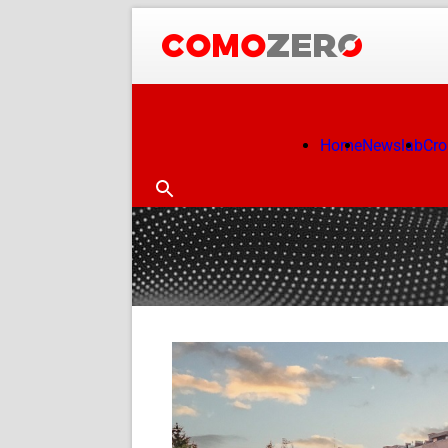
Home
Newslab
Cr