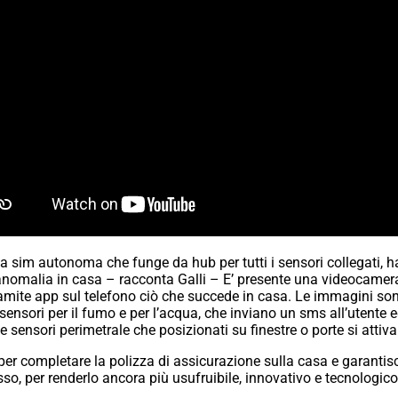
na sim autonoma che funge da hub per tutti i sensori collegati, 
anomalia in casa – racconta Galli – E’ presente una videocamera 
amite app sul telefono ciò che succede in casa. Le immagini sono 
 sensori per il fumo e per l’acqua, che inviano un sms all’utente 
e sensori perimetrale che posizionati su finestre o porte si att
ia per completare la polizza di assicurazione sulla casa e garant
o, per renderlo ancora più usufruibile, innovativo e tecnologico