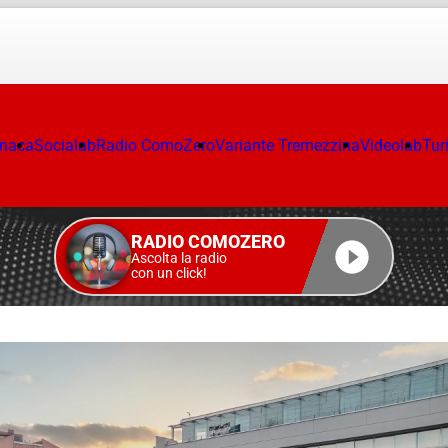
onaca
Socialab
Radio ComoZero
Variante Tremezzina
Videolab
Tur
RADIO COMOZERO
Ascolta la radio
con un click!