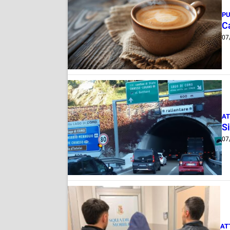
PU
Ca
07
AT
Si
07
AT