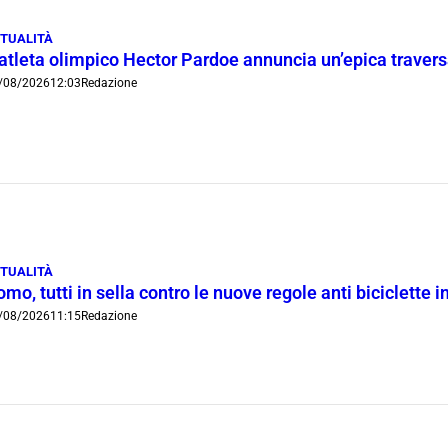
TUALITÀ
’atleta olimpico Hector Pardoe annuncia un’epica traver
/08/2026
12:03
Redazione
TUALITÀ
mo, tutti in sella contro le nuove regole anti biciclette 
/08/2026
11:15
Redazione