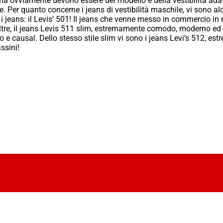
o, ma ovviamente devono essere del modello e della vestibilità ada
he. Per quanto concerne i jeans di vestibilità maschile, vi sono a
tti i jeans: il Levis’ 501! Il jeans che venne messo in commercio i
inoltre, il jeans Levis 511 slim, estremamente comodo, moderno ed 
e causal. Dello stesso stile slim vi sono i jeans Levi’s 512, estr
ssini!