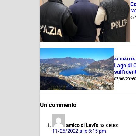
Co
ra
07
ATTUALITÀ
Lago di 
sull’ident
07/08/2026
0
Un commento
amico di Levi's
ha detto:
11/25/2022 alle 8:15 pm