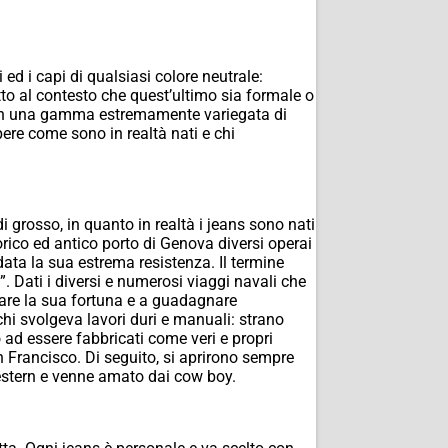
ed i capi di qualsiasi colore neutrale:
o al contesto che quest’ultimo sia formale o
ili in una gamma estremamente variegata di
pere come sono in realtà nati e chi
 grosso, in quanto in realtà i jeans sono nati
rico ed antico porto di Genova diversi operai
 data la sua estrema resistenza. Il termine
”. Dati i diversi e numerosi viaggi navali che
 fare la sua fortuna e a guadagnare
 chi svolgeva lavori duri e manuali: strano
no ad essere fabbricati come veri e propri
 Francisco. Di seguito, si aprirono sempre
western e venne amato dai cow boy.