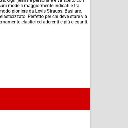
tta. Ogni jeans è personale e va scelto con
lcuni modelli maggiormente indicati e tra
n modo pioniere da Levis Strauss. Basilare,
elasticizzato. Perfetto per chi deve stare via
emamente elastici ed aderenti e più eleganti.