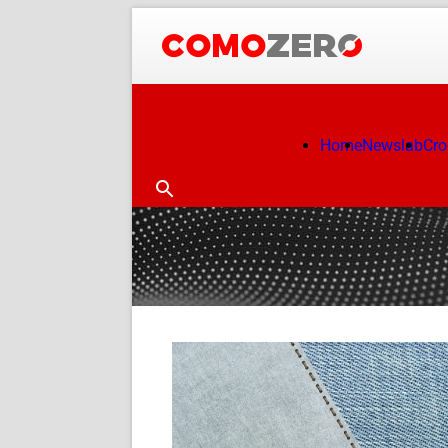
Home
Newslab
Cr