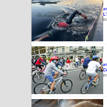
AT
L
07
AT
Co
07