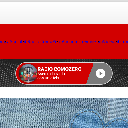
onaca
Socialab
Radio ComoZero
Variante Tremezzina
Videolab
Tur
RADIO COMOZERO
Ascolta la radio
con un click!