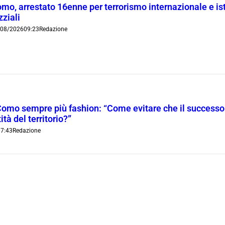
mo, arrestato 16enne per terrorismo internazionale e is
zziali
/08/2026
09:23
Redazione
Como sempre più fashion: “Come evitare che il successo t
ità del territorio?”
7:43
Redazione