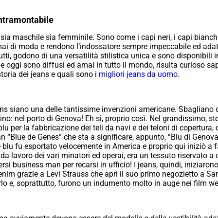
intramontabile
ia maschile sia femminile. Sono come i capi neri, i capi bianchi 
mai di moda e rendono l’indossatore sempre impeccabile ed adatt
tutti, godono di una versatilità stilistica unica e sono disponib
ome oggi sono diffusi ed amai in tutto il mondo, risulta curioso sa
toria dei jeans e quali sono i
migliori jeans da uomo
.
ns siano una delle tantissime invenzioni americane. Sbagliano di
o: nel porto di Genova! Eh sì, proprio così. Nel grandissimo, sto
u per la fabbricazione dei teli da navi e dei teloni di copertura,
ogan “Blue de Genes” che sta a significare, appunto, “Blu di Genova
e blu fu esportato velocemente in America e proprio qui iniziò a
 da lavoro dei vari minatori ed operai, era un tessuto riservato a
ersi business man per recarsi in ufficio! I jeans, quindi, iniziaro
nim grazie a Levi Strauss che aprì il suo primo negozietto a San
rlo e, soprattutto, furono un indumento molto in auge nei film 