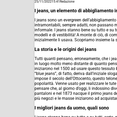
25/11/2022
15:41
Redazione
I jeans, un elemento di abbigliamento 
I jeans sono un evergreen dell’abbigliamento s
intramontabili, sempre adatti, non passano 
informale. I jeans stanno bene su tutto e su 
modelli e di vestibilità! A monte di ciò, di c
inizialmente li usava. Scopriamo insieme la s
La storia e le origini dei jeans
Tutti quanti pensano, erroneamente, che i jea
in luogo molto meno distante di quanto pensin
iniziarono nel 1500 ad usare questo tessuto bl
“blue jeans”, di fatto, deriva dall’iniziale sl
impose il secolo dell’Ottocento, questo telon
popolarità. Venne usato per realizzare le tute
pensare che, al giorno d’oggi, li indossino div
pantaloni e nel 1873 nacque il primo jeans de
più negozi e le masse iniziarono ad acquista
I migliori jeans da uomo, quali sono