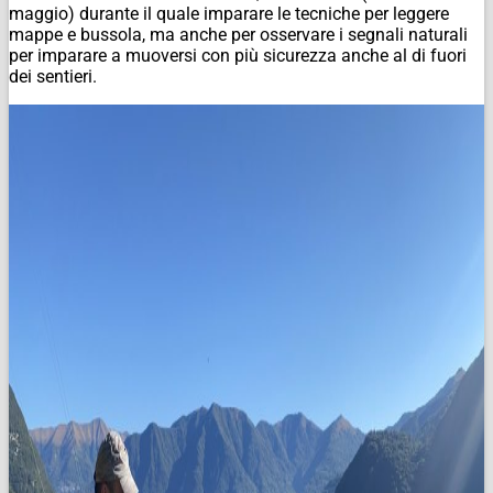
maggio) durante il quale imparare le tecniche per leggere
mappe e bussola, ma anche per osservare i segnali naturali
per imparare a muoversi con più sicurezza anche al di fuori
dei sentieri.