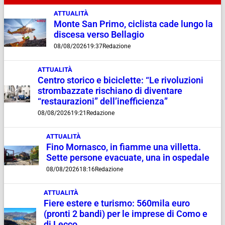
ATTUALITÀ
Monte San Primo, ciclista cade lungo la
discesa verso Bellagio
08/08/2026
19:37
Redazione
ATTUALITÀ
Centro storico e biciclette: “Le rivoluzioni
strombazzate rischiano di diventare
“restaurazioni” dell’inefficienza”
08/08/2026
19:21
Redazione
ATTUALITÀ
Fino Mornasco, in fiamme una villetta.
Sette persone evacuate, una in ospedale
08/08/2026
18:16
Redazione
ATTUALITÀ
Fiere estere e turismo: 560mila euro
(pronti 2 bandi) per le imprese di Como e
di Lecco