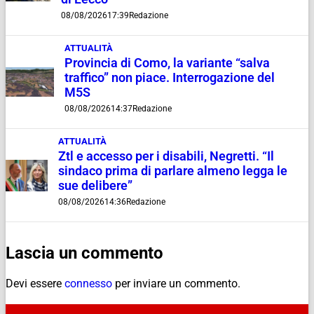
08/08/2026
17:39
Redazione
ATTUALITÀ
Provincia di Como, la variante “salva
traffico” non piace. Interrogazione del
M5S
08/08/2026
14:37
Redazione
ATTUALITÀ
Ztl e accesso per i disabili, Negretti. “Il
sindaco prima di parlare almeno legga le
sue delibere”
08/08/2026
14:36
Redazione
Lascia un commento
Devi essere
connesso
per inviare un commento.