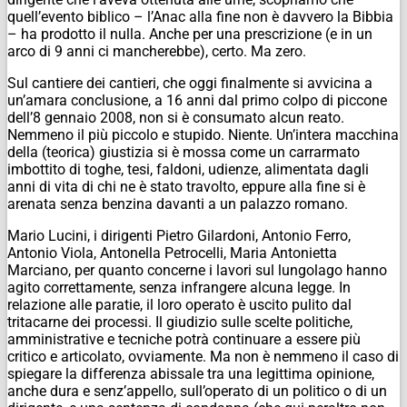
quell’evento biblico – l’Anac alla fine non è davvero la Bibbia
– ha prodotto il nulla. Anche per una prescrizione (e in un
arco di 9 anni ci mancherebbe), certo. Ma zero.
Sul cantiere dei cantieri, che oggi finalmente si avvicina a
un’amara conclusione, a 16 anni dal primo colpo di piccone
dell’8 gennaio 2008, non si è consumato alcun reato.
Nemmeno il più piccolo e stupido. Niente. Un’intera macchina
della (teorica) giustizia si è mossa come un carrarmato
imbottito di toghe, tesi, faldoni, udienze, alimentata dagli
anni di vita di chi ne è stato travolto, eppure alla fine si è
arenata senza benzina davanti a un palazzo romano.
Mario Lucini, i dirigenti Pietro Gilardoni, Antonio Ferro,
Antonio Viola, Antonella Petrocelli, Maria Antonietta
Marciano, per quanto concerne i lavori sul lungolago hanno
agito correttamente, senza infrangere alcuna legge. In
relazione alle paratie, il loro operato è uscito pulito dal
tritacarne dei processi. Il giudizio sulle scelte politiche,
amministrative e tecniche potrà continuare a essere più
critico e articolato, ovviamente. Ma non è nemmeno il caso di
spiegare la differenza abissale tra una legittima opinione,
anche dura e senz’appello, sull’operato di un politico o di un