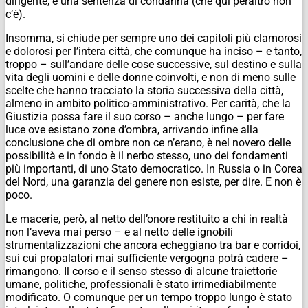
dirigente, e una sentenza di condanna (che qui peraltro non
c’è).
Insomma, si chiude per sempre uno dei capitoli più clamorosi
e dolorosi per l’intera città, che comunque ha inciso – e tanto,
troppo – sull’andare delle cose successive, sul destino e sulla
vita degli uomini e delle donne coinvolti, e non di meno sulle
scelte che hanno tracciato la storia successiva della città,
almeno in ambito politico-amministrativo. Per carità, che la
Giustizia possa fare il suo corso – anche lungo – per fare
luce ove esistano zone d’ombra, arrivando infine alla
conclusione che di ombre non ce n’erano, è nel novero delle
possibilità e in fondo è il nerbo stesso, uno dei fondamenti
più importanti, di uno Stato democratico. In Russia o in Corea
del Nord, una garanzia del genere non esiste, per dire. E non è
poco.
Le macerie, però, al netto dell’onore restituito a chi in realtà
non l’aveva mai perso – e al netto delle ignobili
strumentalizzazioni che ancora echeggiano tra bar e corridoi,
sui cui propalatori mai sufficiente vergogna potrà cadere –
rimangono. Il corso e il senso stesso di alcune traiettorie
umane, politiche, professionali è stato irrimediabilmente
modificato. O comunque per un tempo troppo lungo è stato