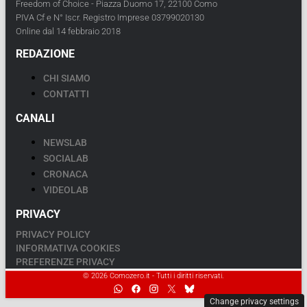
Freedom of Choice - Piazza Duomo 17, 22100 Como
PIVA Cf e N° Iscr. Registro Imprese 03799020130
Online dal 14 febbraio 2018
REDAZIONE
CHI SIAMO
CONTATTI
CANALI
NEWSLAB
SOCIALAB
CRONACA
VIDEOLAB
PRIVACY
PRIVACY POLICY
INFORMATIVA COOKIES
PREFERENZE PRIVACY
© 2026 Comozero.it - Tutti i diritti riservati.
Change privacy settings