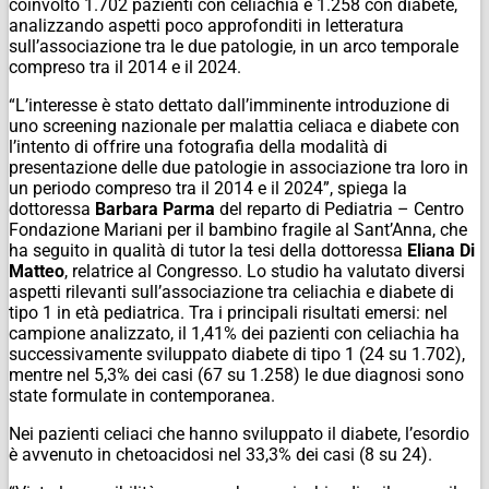
coinvolto 1.702 pazienti con celiachia e 1.258 con diabete,
analizzando aspetti poco approfonditi in letteratura
sull’associazione tra le due patologie, in un arco temporale
compreso tra il 2014 e il 2024.
“L’interesse è stato dettato dall’imminente introduzione di
uno screening nazionale per malattia celiaca e diabete con
l’intento di offrire una fotografia della modalità di
presentazione delle due patologie in associazione tra loro in
un periodo compreso tra il 2014 e il 2024”, spiega la
dottoressa
Barbara Parma
del reparto di Pediatria – Centro
Fondazione Mariani per il bambino fragile al Sant’Anna, che
ha seguito in qualità di tutor la tesi della dottoressa
Eliana Di
Matteo
, relatrice al Congresso. Lo studio ha valutato diversi
aspetti rilevanti sull’associazione tra celiachia e diabete di
tipo 1 in età pediatrica. Tra i principali risultati emersi: nel
campione analizzato, il 1,41% dei pazienti con celiachia ha
successivamente sviluppato diabete di tipo 1 (24 su 1.702),
mentre nel 5,3% dei casi (67 su 1.258) le due diagnosi sono
state formulate in contemporanea.
Nei pazienti celiaci che hanno sviluppato il diabete, l’esordio
è avvenuto in chetoacidosi nel 33,3% dei casi (8 su 24).