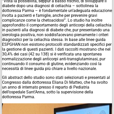
“Vista la possibilità, seppur a basso rischio, di sviluppare il
diabete dopo una diagnosi di celiachia – sottolinea la
dottoressa Parma – è fondamentale un’adeguata educazione
rivolta a pazienti e famiglie, anche per prevenire gravi
complicanze come la chetoacidosi”. Lo studio ha inoltre
approfondito il comportamento degli anticorpi della celiachia
in pazienti alla diagnosi di diabete che, pur presentando una
sierologia positiva, non soddisfacevano pienamente i criteri
diagnostici per la celiachia stessa. In base alle linee guida
ESPGHAN non esistono protocolli standardizzati specifici per
la gestione di questi pazienti. I dati raccolti mostrano che nel
30,4% dei casi (42 su 138) si è verificata una spontanea
normalizzazione degli anticorpi anti-transglutaminasi, pur
continuando il consumo di glutine, evidenziando così la
necessità di linee guida più chiare a livello nazionale.
Gli abstract dello studio sono stati selezionati e presentati al
Congresso dalla dottoressa Eliana Di Matteo, che ha svolto
un anno di internato presso il reparto di Pediatria
dell’ospedale Sant’Anna, sotto la supervisione della
dottoressa Parma.