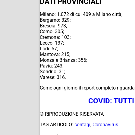
DATI PROVINCIALI
Milano: 1.072 di cui 409 a Milano città;
Bergamo: 329;
Brescia: 973;
Como: 305;
Cremona: 103;
Lecco: 137;
Lodi: 57;
Mantova: 215;
Monza e Brianza: 356;
Pavia: 243;
Sondrio: 31;
Varese: 316.
Come ogni giorno il report completo riguardan
COVID: TUTT
© RIPRODUZIONE RISERVATA
TAG ARTICOLO:
contagi
,
Coronavirus