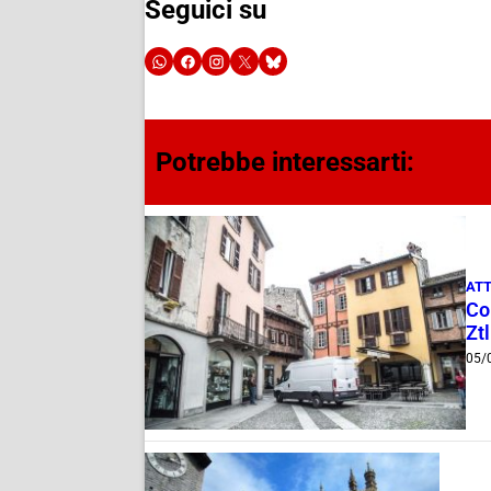
Seguici su
Potrebbe interessarti:
ATT
Com
Ztl
05/