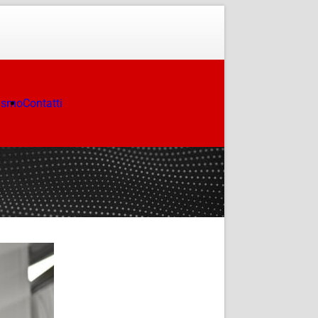
ismo
Contatti