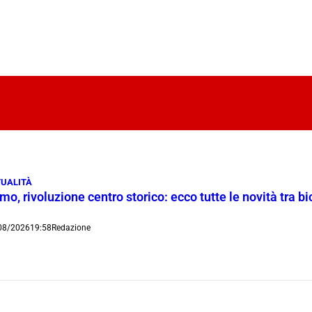
UALITÀ
o, rivoluzione centro storico: ecco tutte le novità tra bi
08/2026
19:58
Redazione