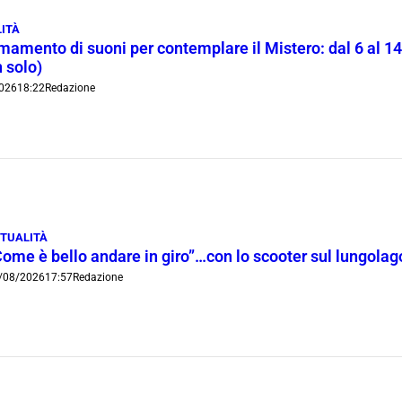
ITÀ
rmamento di suoni per contemplare il Mistero: dal 6 al 1
 solo)
026
18:22
Redazione
TUALITÀ
Come è bello andare in giro”…con lo scooter sul lungola
/08/2026
17:57
Redazione