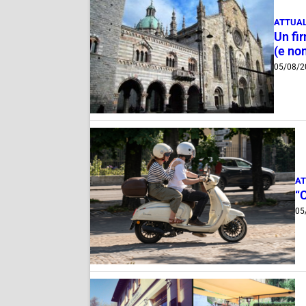
ATTUAL
Un fi
(e non
05/08/2
AT
“
05