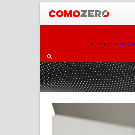
Home
Newslab
Cr