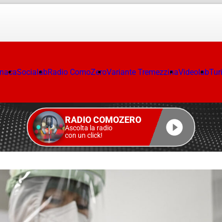
onaca
Socialab
Radio ComoZero
Variante Tremezzina
Videolab
Tur
RADIO COMOZERO
Ascolta la radio
con un click!