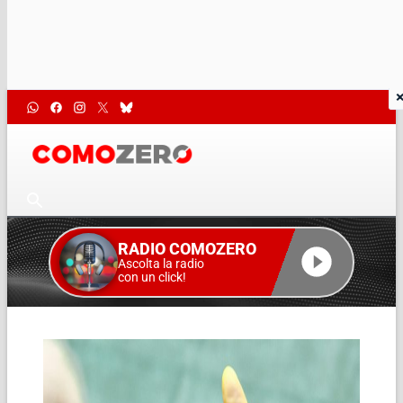
RADIO COMOZERO
Ascolta la radio
con un click!