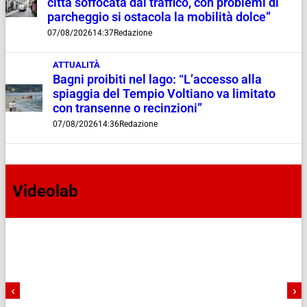
città soffocata dal traffico, con problemi di
parcheggio si ostacola la mobilità dolce”
07/08/2026
14:37
Redazione
ATTUALITÀ
Bagni proibiti nel lago: “L’accesso alla
spiaggia del Tempio Voltiano va limitato
con transenne o recinzioni”
07/08/2026
14:36
Redazione
Videolab
‹
›