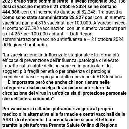
2023 erano state somministrate a livello regionale 362.138
dosi di vaccino mentre il 21 ottobre 2024 se ne contano
444.386
, con un incremento dunque di 82.248. Tra questi
a
Como sono state somministrate 28.827 dosi
con un numero
vaccinati pari a 4.816 vaccinati per 100.000. A Varese invece
si contano 37.593 vaccinazioni con un numero vaccinati pari
a di 4.267 per 100.000 abitanti – Dati Report
somministrazione vaccino antinfluenzale – 21 ottobre 2024
di Regione Lombardia.
“La vaccinazione antinfluenzale stagionale è la forma più
efficace di prevenzione dell’influenza, patologia di elevato
impatto sulla salute delle persone ed in particolare dei
soggetti più fragili per età o per presenza di patologie
croniche di base – spiegano dalla direzione di ATS Insubria
–.
È importante però che anche chi non rientra nelle
categorie a rischio scelga di vaccinarsi per ridurre la
circolazione del virus in un’ottica sia di protezione personale
che dell’intera comunità
”.
Per vaccinarsi i cittadini potranno rivolgersi al proprio
medico o in alternativa alle farmacie e centri vaccinali delle
ASST di riferimento. La prenotazione si può effettuare
tramite la piattaforma Prenota Salute Online di Regione