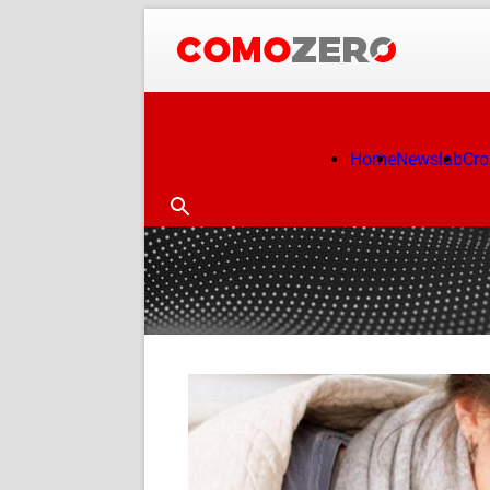
Home
Newslab
Cr