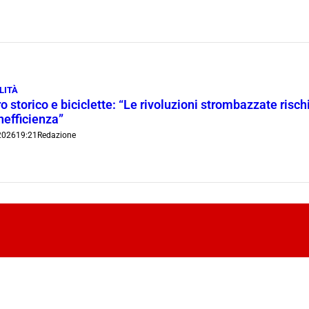
LITÀ
o storico e biciclette: “Le rivoluzioni strombazzate risch
inefficienza”
2026
19:21
Redazione