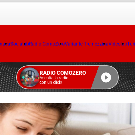
onaca
Socialab
Radio ComoZero
Variante Tremezzina
Videolab
Tur
RADIO COMOZERO
Ascolta la radio
con un click!