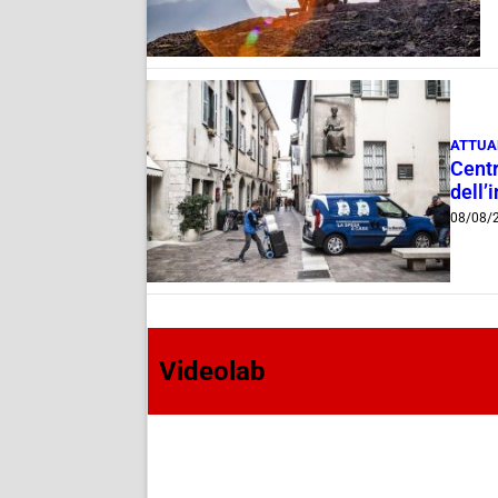
ATTUA
Centr
dell’
08/08/
Videolab