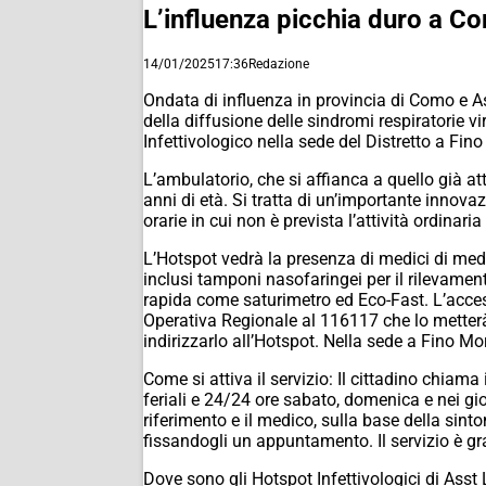
L’influenza picchia duro a Co
14/01/2025
17:36
Redazione
Ondata di influenza in provincia di Como e 
della diffusione delle sindromi respiratorie v
Infettivologico nella sede del Distretto a Fino
L’ambulatorio, che si affianca a quello già a
anni di età. Si tratta di un’importante innovaz
orarie in cui non è prevista l’attività ordina
L’Hotspot vedrà la presenza di medici di medic
inclusi tamponi nasofaringei per il rilevamen
rapida come saturimetro ed Eco-Fast. L’acces
Operativa Regionale al 116117 che lo metterà 
indirizzarlo all’Hotspot. Nella sede a Fino Mor
Come si attiva il servizio: Il cittadino chiam
feriali e 24/24 ore sabato, domenica e nei gio
riferimento e il medico, sulla base della sinto
fissandogli un appuntamento. Il servizio è gra
Dove sono gli Hotspot Infettivologici di Ass