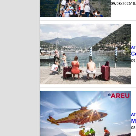
09/08/2026
10
AT
C
09
AT
M
08