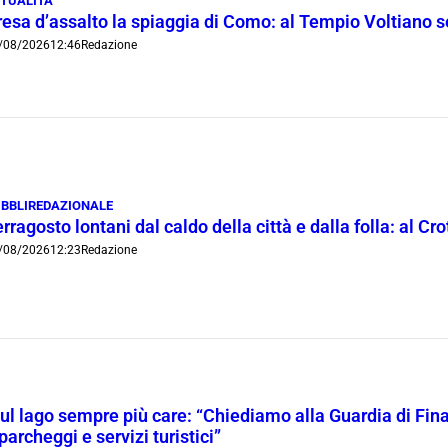
TUALITÀ
resa d’assalto la spiaggia di Como: al Tempio Voltiano 
/08/2026
12:46
Redazione
BBLIREDAZIONALE
rragosto lontani dal caldo della città e dalla folla: al C
/08/2026
12:23
Redazione
l lago sempre più care: “Chiediamo alla Guardia di Finanz
 parcheggi e servizi turistici”