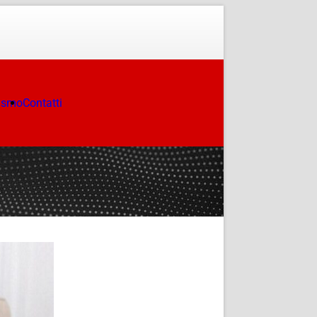
ismo
Contatti