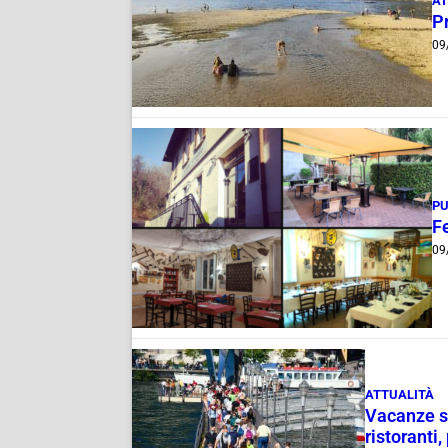
AT
P
09
PU
Fe
09
ATTUALITÀ
Vacanze su
ristoranti,