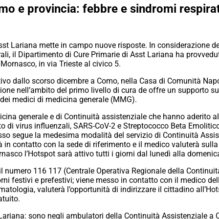
mo e provincia: febbre e sindromi respira
Asst Lariana mette in campo nuove risposte. In considerazione d
irali, il Dipartimento di Cure Primarie di Asst Lariana ha provve
 Mornasco, in via Trieste al civico 5.
ttivo dallo scorso dicembre a Como, nella Casa di Comunità Napol
ione nell’ambito del primo livello di cura de offre un supporto sul 
ria dei medici di medicina generale (MMG).
ina generale e di Continuità assistenziale che hanno aderito al p
to di virus influenzali, SARS-CoV-2 e Streptococco Beta Emolitic
so segue la medesima modalità del servizio di Continuità Assiste
in contatto con la sede di riferimento e il medico valuterà sulla
nasco l’Hotspot sarà attivo tutti i giorni dal lunedì alla domenica
a il numero 116 117 (Centrale Operativa Regionale della Continuità
rni festivi e prefestivi; viene messo in contatto con il medico del
matologia, valuterà l’opportunità di indirizzare il cittadino all’Ho
tuito.
t Lariana: sono negli ambulatori della Continuità Assistenziale