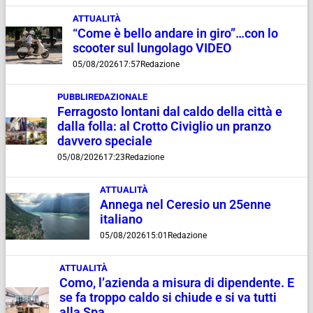
ATTUALITÀ
“Come è bello andare in giro”…con lo
scooter sul lungolago VIDEO
05/08/2026
17:57
Redazione
PUBBLIREDAZIONALE
Ferragosto lontani dal caldo della città e
dalla folla: al Crotto Civiglio un pranzo
davvero speciale
05/08/2026
17:23
Redazione
ATTUALITÀ
Annega nel Ceresio un 25enne
italiano
05/08/2026
15:01
Redazione
ATTUALITÀ
Como, l’azienda a misura di dipendente. E
se fa troppo caldo si chiude e si va tutti
alla Spa