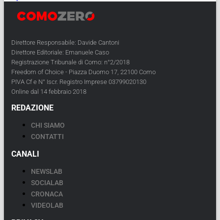
Direttore Responsabile: Davide Cantoni
Direttore Editoriale: Emanuele Caso
Registrazione Tribunale di Como: n°2/2018
Freedom of Choice - Piazza Duomo 17, 22100 Como
PIVA Cf e N° Iscr. Registro Imprese 03799020130
Online dal 14 febbraio 2018
REDAZIONE
CHI SIAMO
CONTATTI
CANALI
NEWSLAB
SOCIALAB
CRONACA
VIDEOLAB