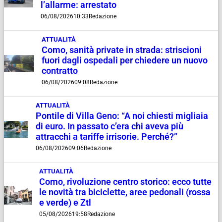
l’allarme: arrestato
06/08/2026
10:33
Redazione
ATTUALITÀ
Como, sanità private in strada: striscioni
fuori dagli ospedali per chiedere un nuovo
contratto
06/08/2026
09:08
Redazione
ATTUALITÀ
Pontile di Villa Geno: “A noi chiesti migliaia
di euro. In passato c’era chi aveva più
attracchi a tariffe irrisorie. Perché?”
06/08/2026
09:06
Redazione
ATTUALITÀ
Como, rivoluzione centro storico: ecco tutte
le novità tra biciclette, aree pedonali (rossa
e verde) e Ztl
05/08/2026
19:58
Redazione