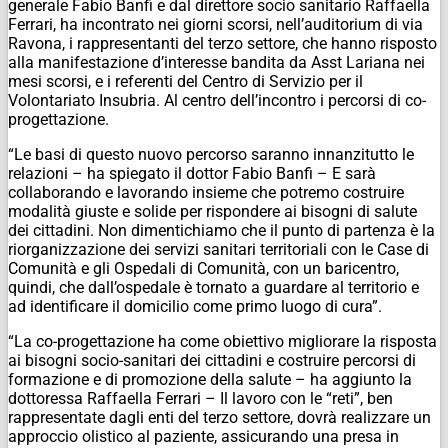
generale Fabio Banfi e dal direttore socio sanitario Raffaella
Ferrari, ha incontrato nei giorni scorsi, nell’auditorium di via
Ravona, i rappresentanti del terzo settore, che hanno risposto
alla manifestazione d’interesse bandita da Asst Lariana nei
mesi scorsi, e i referenti del Centro di Servizio per il
Volontariato Insubria. Al centro dell’incontro i percorsi di co-
progettazione.
“Le basi di questo nuovo percorso saranno innanzitutto le
relazioni – ha spiegato il dottor Fabio Banfi – E sarà
collaborando e lavorando insieme che potremo costruire
modalità giuste e solide per rispondere ai bisogni di salute
dei cittadini. Non dimentichiamo che il punto di partenza è la
riorganizzazione dei servizi sanitari territoriali con le Case di
Comunità e gli Ospedali di Comunità, con un baricentro,
quindi, che dall’ospedale è tornato a guardare al territorio e
ad identificare il domicilio come primo luogo di cura”.
“La co-progettazione ha come obiettivo migliorare la risposta
ai bisogni socio-sanitari dei cittadini e costruire percorsi di
formazione e di promozione della salute – ha aggiunto la
dottoressa Raffaella Ferrari – Il lavoro con le “reti”, ben
rappresentate dagli enti del terzo settore, dovrà realizzare un
approccio olistico al paziente, assicurando una presa in