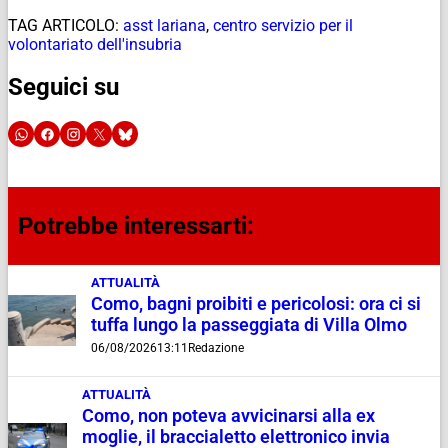
TAG ARTICOLO:
asst lariana
,
centro servizio per il
volontariato dell'insubria
Seguici su
Potrebbe interessarti:
ATTUALITÀ
Como, bagni proibiti e pericolosi: ora ci si
tuffa lungo la passeggiata di Villa Olmo
06/08/2026
13:11
Redazione
ATTUALITÀ
Como, non poteva avvicinarsi alla ex
moglie, il braccialetto elettronico invia