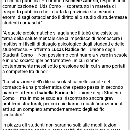
la scuola pubblica, – continua
Michele Alberio
, responsabile
comunicazione di Uds Como – soprattutto in materia di
trasporto pubblico che in tutta la provincia sta creando
enormi disagi ostacolando il diritto allo studio di studentesse
studenti comaschi.”
“A queste problematiche si aggiunge il tabù che esiste sul
tema della salute mentale che ci impedisce di riconoscere i
moltissimi livelli di disagio psicologico degli studenti e delle
studentesse. – afferma
Lucas Radice
dell’ Unione degli
Studenti Como – Non possiamo continuare a vivere in scuole
e in una società iper performative , in cui siamo
costantemente messi sotto pressione ed in cui siamo portati
a competere tra di noi”.
“La situazione dell’edilizia scolastica nelle scuole del
comasco è una problematica che spesso passa in secondo
piano – afferma
Isabella Farina
dell’Unione degli Studenti
Como – ma in molte scuole si riscontrano ancora gravi
problemi strutturali; per cui chiediamo i giusti finanziamenti,
atti ad un completo ammodernamento degli edifici
scolastici.”
In piazza gli studenti non saranno soli: alle mobilitazioni