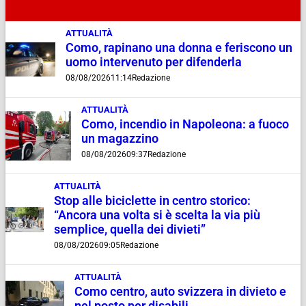
ATTUALITÀ
Como, rapinano una donna e feriscono un
uomo intervenuto per difenderla
08/08/2026
11:14
Redazione
ATTUALITÀ
Como, incendio in Napoleona: a fuoco
un magazzino
08/08/2026
09:37
Redazione
ATTUALITÀ
Stop alle biciclette in centro storico:
“Ancora una volta si è scelta la via più
semplice, quella dei divieti”
08/08/2026
09:05
Redazione
ATTUALITÀ
Como centro, auto svizzera in divieto e