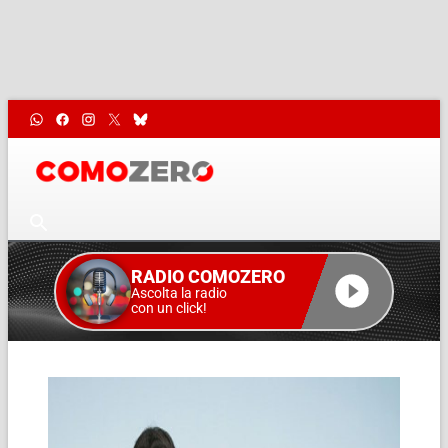
RADIO COMOZERO
Ascolta la radio
con un click!