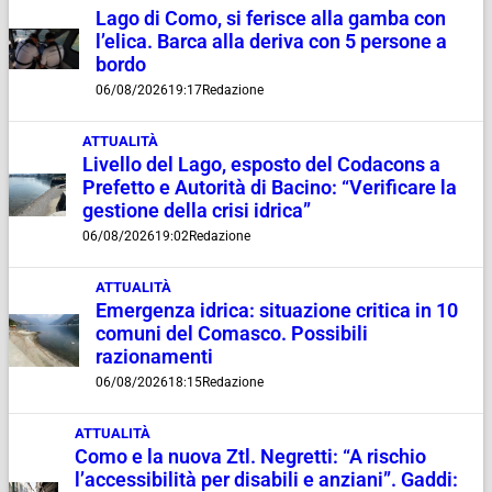
Lago di Como, si ferisce alla gamba con
l’elica. Barca alla deriva con 5 persone a
bordo
06/08/2026
19:17
Redazione
ATTUALITÀ
Livello del Lago, esposto del Codacons a
Prefetto e Autorità di Bacino: “Verificare la
gestione della crisi idrica”
06/08/2026
19:02
Redazione
ATTUALITÀ
Emergenza idrica: situazione critica in 10
comuni del Comasco. Possibili
razionamenti
06/08/2026
18:15
Redazione
ATTUALITÀ
Como e la nuova Ztl. Negretti: “A rischio
l’accessibilità per disabili e anziani”. Gaddi: