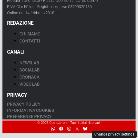
Freedom of Choice - Piazza Duomo 17, 22100 Como
PIVA Cf e N° Iscr. Registro Imprese 03799020130
Online dal 14 febbraio 2018
REDAZIONE
CHI SIAMO
CONTATTI
CANALI
NEWSLAB
SOCIALAB
CRONACA
VIDEOLAB
PRIVACY
PRIVACY POLICY
INFORMATIVA COOKIES
PREFERENZE PRIVACY
© 2026 Comozero.it - Tutti i diritti riservati.
Change privacy settings