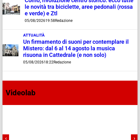
Como, rivoluzione centro storico: ecco tutte
le novità tra biciclette, aree pedonali (rossa
e verde) e Ztl
05/08/2026
19:58
Redazione
ATTUALITÀ
Un firmamento di suoni per contemplare il
Mistero: dal 6 al 14 agosto la musica
risuona in Cattedrale (e non solo)
05/08/2026
18:22
Redazione
Videolab
‹
›