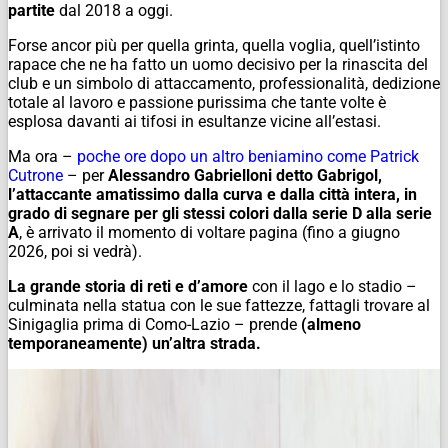
partite
dal 2018 a oggi.
Forse ancor più per quella grinta, quella voglia, quell’istinto
rapace che ne ha fatto un uomo decisivo per la rinascita del
club e un simbolo di attaccamento, professionalità, dedizione
totale al lavoro e passione purissima che tante volte è
esplosa davanti ai tifosi in esultanze vicine all’estasi.
Ma ora –
poche ore dopo un altro beniamino come Patrick
Cutrone
– per
Alessandro Gabrielloni detto Gabrigol,
l’attaccante amatissimo dalla curva e dalla città intera, in
grado di segnare per gli stessi colori dalla serie D alla serie
A
, è arrivato il momento di voltare pagina (fino a giugno
2026, poi si vedrà).
La grande storia di reti e d’amore
con il lago e lo stadio –
culminata nella statua con le sue fattezze, fattagli trovare al
Sinigaglia prima di Como-Lazio – prende
(almeno
temporaneamente) un’altra strada.