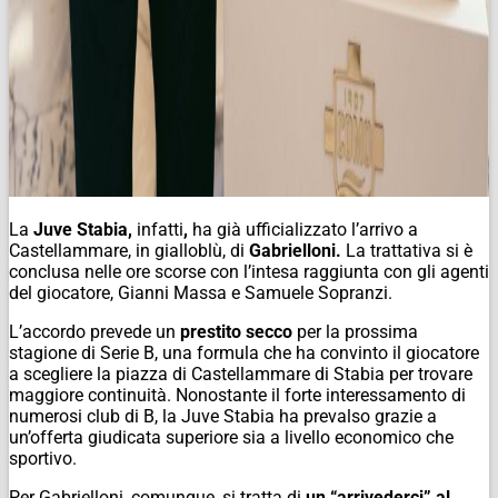
La
Juve Stabia,
infatti
,
ha già ufficializzato l’arrivo a
Castellammare, in gialloblù, di
Gabrielloni.
La trattativa si è
conclusa nelle ore scorse con l’intesa raggiunta con gli agenti
del giocatore, Gianni Massa e Samuele Sopranzi.
L’accordo prevede un
prestito secco
per la prossima
stagione di Serie B, una formula che ha convinto il giocatore
a scegliere la piazza di Castellammare di Stabia per trovare
maggiore continuità. Nonostante il forte interessamento di
numerosi club di B, la Juve Stabia ha prevalso grazie a
un’offerta giudicata superiore sia a livello economico che
sportivo.
Per Gabrielloni, comunque, si tratta di
un “arrivederci” al