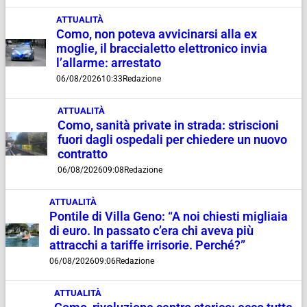
ATTUALITÀ
Como, non poteva avvicinarsi alla ex
moglie, il braccialetto elettronico invia
l’allarme: arrestato
06/08/2026
10:33
Redazione
ATTUALITÀ
Como, sanità private in strada: striscioni
fuori dagli ospedali per chiedere un nuovo
contratto
06/08/2026
09:08
Redazione
ATTUALITÀ
Pontile di Villa Geno: “A noi chiesti migliaia
di euro. In passato c’era chi aveva più
attracchi a tariffe irrisorie. Perché?”
06/08/2026
09:06
Redazione
ATTUALITÀ