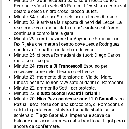
Minuto 37: Sottil recupera palla su un tocco corto di
Perrone e sfida in velocità Ramon. L’ex Milan rientra sul
destro e cerca un tiro cross: blocca Butez.
Minuto 34: giallo per Smolcic per un tocco di mano.
Minuto 32: è arrivata la risposta di nervi del Lecce. La
reazione è comunque stata un po’ caotica e il Como
continua a controllare la gara.
Minuto 29: combinazione tra Vojvoda e Smolcic con
l’ex Rijeka che mette al centro dove Jesus Rodriguez
non trova l’impatto con la sfera di testa.
Minuto 25: ci prova Ramadani da fuori: Diego Carlos
mura con il corpo.
Minuto 24:
rosso a Di Francesco!!
Espulso per
eccessive lamentele il tecnico del Lecce.
Minuto 23: momento di tensione al Via del Mare,
furioso per il fallo non ravvisato ai danni di Ramadani.
Minuto 22: ammonito Sottil per proteste.
Minuto 22:
è tutto buono!! Avanti i lariani!!
Minuto 20:
Nico Paz con deviazione!! 1-0 Como!!
Nico
Paz si libera, forse con una sbracciata, di Ramadani, e
calcia in porta con il sinistro. La palla sbatte sulla
schiena di Tiago Gabriel, si impenna e scavalca
Falcone che viene sorpreso dalla traiettoria. Il gol però è
ancora da confermare.