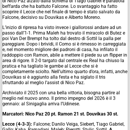
di Nico Paz alzato dalla schiena di Tiago Gabriel e parabola
beffarda che ha battuto Falcone. Lo svantaggio ha fatto
scoprire il Lecce che nel finale di tempo è stato salvato da
Falcone, decisivo su Douvikas e Alberto Moreno.
L’inizio di ripresa ha visto invece i giallorossi andare ad un
passo dall’1-1. Prima Maleh ha trovato il miracolo di Butez e
poi Van Der Brempt ha tolto dal destro di Sottil la palla per
pareggiare. Dopo i brividi, il Como si è rimesso in carreggiata
e, nel momento migliore dei padroni di casa, ha infilato il
raddoppio con Ramon, abile a mettere il piede su un flipper in
area di rigore. Il 2-0 targato dal centrale ex Real ha chiuso la
pratica e ha tagliato le gambe al Lecce che si è
completamente sciolto. Nell’ultimo quarto d’ora, infatti, anche
Douvikas si è aggiunto alla festa e ha siglato il tris
sfruttando al meglio l’assist di Nico Paz.
Archiviato il 2025 con una bella vittoria, bisogna partire al
meglio nel nuovo anno. Il primo impegno del 2026 è il 3
gennaio: al Sinigaglia arriva l’Udinese.
Marcatori: Nico Paz 20 pt. Ramon 21 st. Douvikas 30 st.
Lecce (4-3-3):
Falcone; Danilo Veiga, Siebert, Tiago Gabriel,
Gallo; Kaba, Ramadani, Maleh; Pierotti, Stulic, Sottil.
A