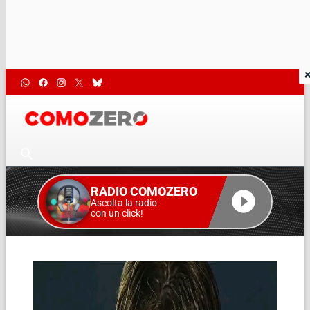
RADIO COMOZERO
Ascolta la radio
con un click!