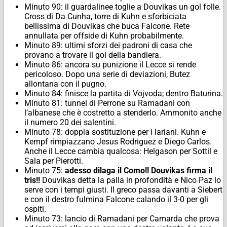
Minuto 90: il guardalinee toglie a Douvikas un gol folle.
Cross di Da Cunha, torre di Kuhn e sforbiciata
bellissima di Douvikas che buca Falcone. Rete
annullata per offside di Kuhn probabilmente.
Minuto 89: ultimi sforzi dei padroni di casa che
provano a trovare il gol della bandiera.
Minuto 86: ancora su punizione il Lecce si rende
pericoloso. Dopo una serie di deviazioni, Butez
allontana con il pugno.
Minuto 84: finisce la partita di Vojvoda; dentro Baturina.
Minuto 81: tunnel di Perrone su Ramadani con
l’albanese che è costretto a stenderlo. Ammonito anche
il numero 20 dei salentini.
Minuto 78: doppia sostituzione per i lariani. Kuhn e
Kempf rimpiazzano Jesus Rodriguez e Diego Carlos.
Anche il Lecce cambia qualcosa: Helgason per Sottil e
Sala per Pierotti.
Minuto 75:
adesso dilaga il Como!! Douvikas firma il
tris!!
Douvikas detta la palla in profondità e Nico Paz lo
serve con i tempi giusti. Il greco passa davanti a Siebert
e con il destro fulmina Falcone calando il 3-0 per gli
ospiti.
Minuto 73: lancio di Ramadani per Camarda che prova