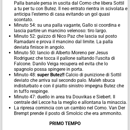
Palla banale persa in uscita dal Como che libera Sottil
a tu per tu con Butez. Il neo entrato rientra in scivolata e
anticipa l’esterno di casa evitando un gol quasi
scontato.
Minuto 54: su una palla vagante, Gallo si coordina e
lascia partire un mancino velenoso: tiro largo.
Minuto 52: guizzo di Nico Paz che lascia sul posto
Ramadani e prova il mancino dal limite. La palla
deviata finisce in angolo.
Minuto 50: lancio di Alberto Moreno per Jesus
Rodriguez che tocca il pallone saltando l’uscita di
Falcone. Danilo Veiga recupera ed evita che lo
spagnolo possa spingere in porta.
Minuto 48:
super Butez!!
Calcio di punizione di Sottil
deviato che arriva sul secondo palo. Maleh sbuca
indisturbato e con il piatto sinistro impegna Butez che
in tuffo respinge.
Minuto 47: duello in area tra Douvikas e Siebert. Il
centrale del Lecce ha la meglio e allontana la minaccia.
La ripresa comincia con un cambio nel Como. Van Der
Brempt prende il posto di Smolcic che era ammonito.
PRIMO TEMPO