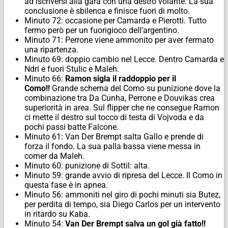
ad iscriversi alla gara con una destro volante. La sua
conclusione è sbilenca e finisce fuori di molto.
Minuto 72: occasione per Camarda e Pierotti. Tutto
fermo però per un fuorigioco dell’argentino.
Minuto 71: Perrone viene ammonito per aver fermato
una ripartenza.
Minuto 69: doppio cambio nel Lecce. Dentro Camarda e
Ndri e fuori Stulic e Maleh.
Minuto 66:
Ramon sigla il raddoppio per il
Como!!
Grande schema del Como su punizione dove la
combinazione tra Da Cunha, Perrone e Douvikas crea
superiorità in area. Sul flipper che ne consegue Ramon
ci mette il destro sul tocco di testa di Vojvoda e da
pochi passi batte Falcone.
Minuto 61: Van Der Brempt salta Gallo e prende di
forza il fondo. La sua palla bassa viene messa in
corner da Maleh.
Minuto 60: punizione di Sottil: alta.
Minuto 59: grande avvio di ripresa del Lecce. Il Como in
questa fase è in apnea.
Minuto 56: ammoniti nel giro di pochi minuti sia Butez,
per perdita di tempo, sia Diego Carlos per un intervento
in ritardo su Kaba.
Minuto 54:
Van Der Brempt salva un gol già fatto!!