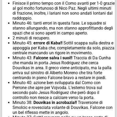
Finisce il primo tempo con il Como avanti per 1-0 grazie
al gol molto fortunoso di Nico Paz. Negli ultimi minuti
di frazione, inoltre, i lariani non sono andati lontani dal
raddoppio.
Minuto 46: tanti errori in questa fase. Le squadre si
stanno allungando, ma non stanno approfittando degli
spazi che si sono aperti in campo aperto.
2 minuti di recupero.
Minuto 45:
errore di Kaba!!
Sottil scappa sulla destra e
appoggia per Kaba che, completamente da solo, piazza
centrale mancando un rigore in movimento.
Minuto 43:
Falcone salva i suoi!!
Traccia di Da Cunha
che manda in porta Jesus Rodriguez che cerca
Douvikas in area. Il greco viene anticipato, ma la palla
arriva sul sinistro di Alberto Moreno che tira forte
centrando in pieno Falcone bravo a restare in piedi.
Minuto 40: azione ben sviluppata dal Como con
Perrone che apre per Vojvoda. L’esterno trova sul
secondo palo Jesus Rodriguez che però dopo il
controllo non riesce a calciare verso la porta.
Minuto 38:
Douvikas in acrobazia!!
Traversone di
Smolcic e rovesciata volante di Douvikas. Falcone con
un bel riflesso mette in angolo.