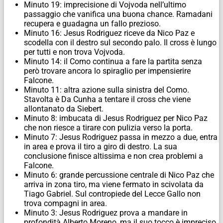
Minuto 19: imprecisione di Vojvoda nell’ultimo
passaggio che vanifica una buona chance. Ramadani
recupera e guadagna un fallo prezioso.
Minuto 16: Jesus Rodriguez riceve da Nico Paz e
scodella con il destro sul secondo palo. Il cross è lungo
per tutti e non trova Vojvoda.
Minuto 14: il Como continua a fare la partita senza
però trovare ancora lo spiraglio per impensierire
Falcone.
Minuto 11: altra azione sulla sinistra del Como.
Stavolta è Da Cunha a tentare il cross che viene
allontanato da Siebert.
Minuto 8: imbucata di Jesus Rodriguez per Nico Paz
che non riesce a tirare con pulizia verso la porta.
Minuto 7: Jesus Rodriguez passa in mezzo a due, entra
in area e prova il tiro a giro di destro. La sua
conclusione finisce altissima e non crea problemi a
Falcone.
Minuto 6: grande percussione centrale di Nico Paz che
arriva in zona tiro, ma viene fermato in scivolata da
Tiago Gabriel. Sul contropiede del Lecce Gallo non
trova compagni in area.
Minuto 3: Jesus Rodriguez prova a mandare in
profondità Alberto Moreno, ma il suo tocco è impreciso