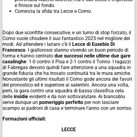
e finisce sul fondo.
Comincia la sfida tra Lecce e Como.
Dopo due sconfitte consecutive, e un turno di stop forzato, il
Como vuole chiudere il suo fantastico 2025 nel migliore dei
modi. Ad attendere i lariani c’è il
Lecce di Eusebio Di
Francesco
. I giallorossi stanno vivendo un buon periodo di
forma e hanno centrato
due successi nelle ultime due gare
casalinghe
: 1-0 contro il Pisa e 2-1 contro il Torino. I ragazzi
di Fabregas devono quindi fare attenzione a una squadra in
grande fiducia che ha trovato continuità tra le mura amiche.
Nonostante gli ultimi risultati il Como gode ancora dei favori
del pronostico ed è superiore ai salentini. Ancora una volta,
però, la gara contro una squadra di bassa classifica cela
delle
insidie
evidenti e da non sottovalutare. Ai biancoblu
serve dunque un
pomeriggio perfetto
per non lasciare
scampo ai padroni di casa e terminare l’anno con un sorriso.
Formazioni ufficiali:
LECCE