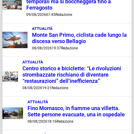
temporali ma si boccheggerà fino a
Ferragosto
09/08/2026
07:45
Redazione
ATTUALITÀ
Monte San Primo, ciclista cade lungo la
discesa verso Bellagio
08/08/2026
19:37
Redazione
ATTUALITÀ
Centro storico e biciclette: “Le rivoluzioni
strombazzate rischiano di diventare
“restaurazioni” dell’inefficienza”
08/08/2026
19:21
Redazione
ATTUALITÀ
Fino Mornasco, in fiamme una villetta.
Sette persone evacuate, una in ospedale
08/08/2026
18:16
Redazione