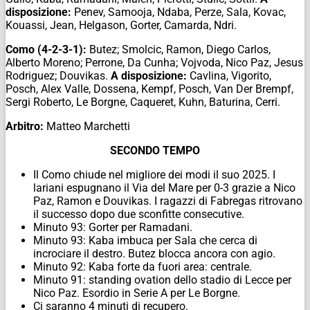
disposizione:
Penev, Samooja, Ndaba, Perze, Sala, Kovac,
Kouassi, Jean, Helgason, Gorter, Camarda, Ndri.
Como (4-2-3-1):
Butez; Smolcic, Ramon, Diego Carlos,
Alberto Moreno; Perrone, Da Cunha; Vojvoda, Nico Paz, Jesus
Rodriguez; Douvikas.
A disposizione:
Cavlina, Vigorito,
Posch, Alex Valle, Dossena, Kempf, Posch, Van Der Brempf,
Sergi Roberto, Le Borgne, Caqueret, Kuhn, Baturina, Cerri.
Arbitro:
Matteo Marchetti
SECONDO TEMPO
Il Como chiude nel migliore dei modi il suo 2025. I
lariani espugnano il Via del Mare per 0-3 grazie a Nico
Paz, Ramon e Douvikas. I ragazzi di Fabregas ritrovano
il successo dopo due sconfitte consecutive.
Minuto 93: Gorter per Ramadani.
Minuto 93: Kaba imbuca per Sala che cerca di
incrociare il destro. Butez blocca ancora con agio.
Minuto 92: Kaba forte da fuori area: centrale.
Minuto 91: standing ovation dello stadio di Lecce per
Nico Paz. Esordio in Serie A per Le Borgne.
Ci saranno 4 minuti di recupero.