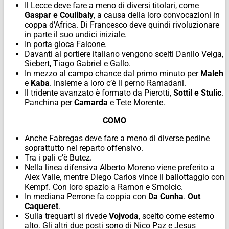
Il Lecce deve fare a meno di diversi titolari, come
Gaspar e Coulibaly
, a causa della loro convocazioni in
coppa d’Africa. Di Francesco deve quindi rivoluzionare
in parte il suo undici iniziale.
In porta gioca Falcone.
Davanti al portiere italiano vengono scelti Danilo Veiga,
Siebert, Tiago Gabriel e Gallo.
In mezzo al campo chance dal primo minuto per
Maleh
e
Kaba
. Insieme a loro c’è il perno Ramadani.
Il tridente avanzato è formato da Pierotti,
Sottil e Stulic
.
Panchina per
Camarda
e Tete Morente.
COMO
Anche Fabregas deve fare a meno di diverse pedine
soprattutto nel reparto offensivo.
Tra i pali c’è Butez.
Nella linea difensiva Alberto Moreno viene preferito a
Alex Valle, mentre Diego Carlos vince il ballottaggio con
Kempf. Con loro spazio a Ramon e Smolcic.
In mediana Perrone fa coppia con
Da Cunha
.
Out
Caqueret
.
Sulla trequarti si rivede
Vojvoda
, scelto come esterno
alto. Gli altri due posti sono di Nico Paz e Jesus