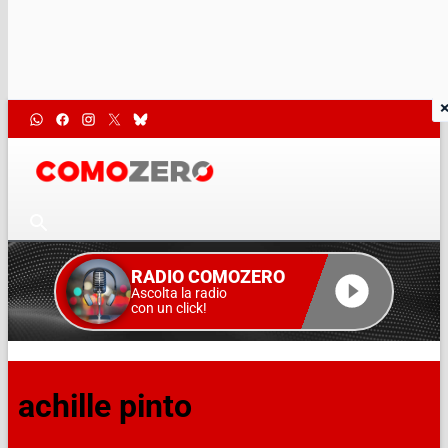
RADIO COMOZERO
Ascolta la radio
con un click!
achille pinto