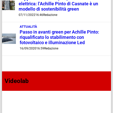
elettrica: l’Achille Pinto di Casnate è un
modello di sostenibilità green
07/11/2022
16:46
Redazione
ATTUALITÀ
Passo in avanti green per Achille Pinto:
riqualificato lo stabilimento con
fotovoltaico e illuminazione Led
16/09/2020
16:59
Redazione
Videolab