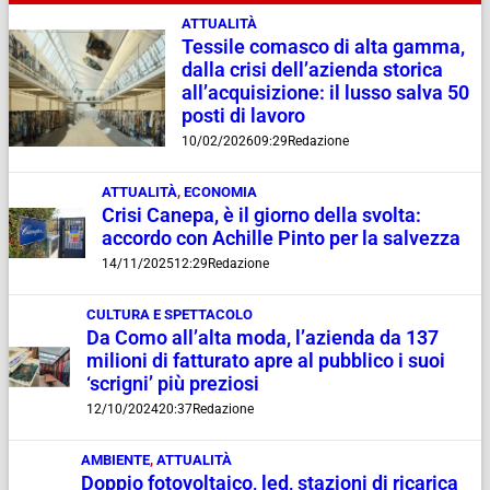
ATTUALITÀ
Tessile comasco di alta gamma,
dalla crisi dell’azienda storica
all’acquisizione: il lusso salva 50
posti di lavoro
10/02/2026
09:29
Redazione
ATTUALITÀ
,
ECONOMIA
Crisi Canepa, è il giorno della svolta:
accordo con Achille Pinto per la salvezza
14/11/2025
12:29
Redazione
CULTURA E SPETTACOLO
Da Como all’alta moda, l’azienda da 137
milioni di fatturato apre al pubblico i suoi
‘scrigni’ più preziosi
12/10/2024
20:37
Redazione
AMBIENTE
,
ATTUALITÀ
Doppio fotovoltaico, led, stazioni di ricarica