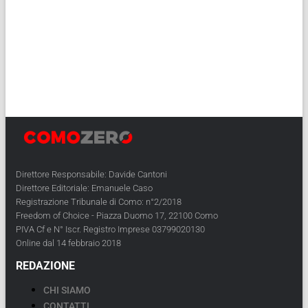
Direttore Responsabile: Davide Cantoni
Direttore Editoriale: Emanuele Caso
Registrazione Tribunale di Como: n°2/2018
Freedom of Choice - Piazza Duomo 17, 22100 Como
PIVA Cf e N° Iscr. Registro Imprese 03799020130
Online dal 14 febbraio 2018
REDAZIONE
CHI SIAMO
CONTATTI